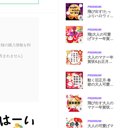
飛び出す!たっ
ぷりハロウィン
と挨拶集
飛)大人の可愛
げマナー年賀状
&お正月(再)
客様の購入情報を利
含まれません)
大人のマナー年
賀状&お正月＆
冬
動く旧正月·春
節の大人可愛い
年賀状1
飛び出す大人の
マナー年賀状&
お正月2(再販)
大人の可愛げマ