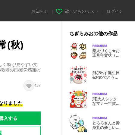
お知らせ
|
欲しいものリスト
|
ログイン
ちぎらみおの他の作品
(秋)
柴犬づくし★お
正月年賀状（黒
毛）
しく動く!見やすい文
い/敬老の日/勤労感謝の
飛び出す誕生日
&おめでとう&
季節のお祝い
498
飛)大人シック
になりました
なマナー年賀状
&お正月(再販)
購入する
とろろさんと黄
身丸の優しい世
題
界（夏）