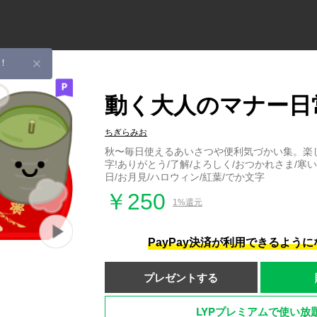
！
動く大人のマナー日常
ちぎらみお
秋〜毎日使えるあいさつや便利気づかい集。楽
字!ありがとう/了解/よろしく/おつかれさま/寒
日/お月見/ハロウィン/紅葉/でか文字
￥250
1%還元
PayPay決済が利用できるよう
プレゼントする
LYPプレミアムで使い放