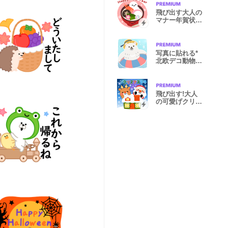
飛び出す大人の
マナー年賀状&
お正月/修正版
写真に貼れる*
北欧デコ動物
(夏)
飛び出す!大人
の可愛げクリス
マス&冬