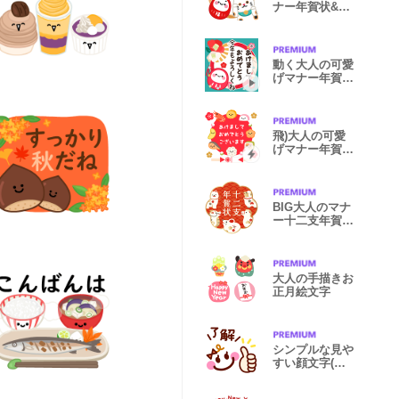
ナー年賀状&お
正月4(再)
動く大人の可愛
げマナー年賀状
&お正月3(再)
飛)大人の可愛
げマナー年賀状
&お正月2(再)
BIG大人のマナ
ー十二支年賀状
&年末年始&冬
大人の手描きお
正月絵文字
シンプルな見や
すい顔文字(女
の子)