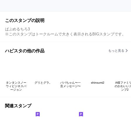
このスタンプの説明
ばぶめるちろ3
※このスタンプはトークルームで大きく表示されるBIGスタンプです。
ハピスタの他の作品
もっと見る
タンタンスノー
グリとグラ。
パパちゃん〜一
shinsumi2
A様ファミ
ウィビジネスバ
言メッセージ〜
のかわいい
ージョン
ンプ2
関連スタンプ