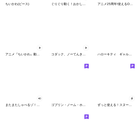
ちいかわ(ピース)
ぐりぐり動く！おかしなポケモンスタンプ
アニメ25周年!使えるONE PIECEスタンプ
アニメ『ちいかわ』動くLINEスタンプ vol.2
コダック、ノーてんきに悩み中！
ハローキティ ギャルバイブス♡
またまたしゃべるゾ！クレヨンしんちゃん
ゴブリン・ノーム・ホーン
ずっと使える！スヌーピーのグリーティング