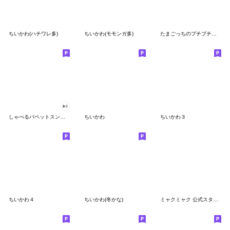
ちいかわ(ハチワレ多)
ちいかわ(モモンガ多)
たまごっちのプチプチおみせっち
しゃべるパペットスンスン
ちいかわ
ちいかわ３
ちいかわ４
ちいかわ(冬かな)
ミャクミャク 公式スタンプ第２弾