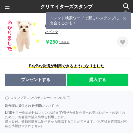
クリエイターズスタンプ
トレンド検索ワードで新しいスタンプに
出会えるかも！
ばぶめるちろ3
ハピスタ
￥250
1%還元
PayPay決済が利用できるようになりました
プレゼントする
購入する
スタンプアレンジ/デコレーションに対応
制作者に提供される情報について
LINEヤフー株式会社はスタンプ/絵文字/着せかえ制作者への売上レポートの提供の
ために、お客様の購入情報を利用します。
購入日付、登録国情報は制作者から確認することができます。(お客様を直接識別可
能な情報は含まれません)