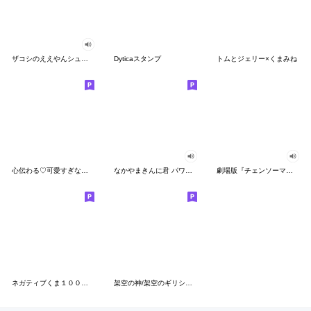
ザコシのええやんシューシュースタンプ
Dyticaスタンプ
トムとジェリー×くまみね
心伝わる♡可愛すぎない大人の長文スタンプ
なかやまきんに君 パワー!!スタンプ
劇場版『チェンソーマン レゼ篇』
ネガティブくま１００％ 憂鬱な一日
架空の神/架空のギリシャ神話