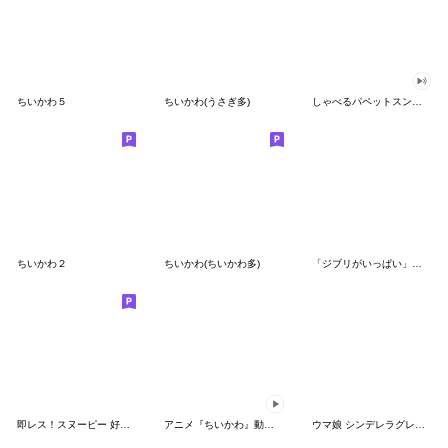
ちいかわ５
ちいかわ(うさぎ多)
しゃべるパペットスンスン（GOOD）
ちいかわ２
ちいかわ(ちいかわ多)
「ジブリがいっぱい」スタンプ
即レス！スヌーピー 好印象な長文スタンプ
アニメ『ちいかわ』動くLINEスタンプ vol.1
ウマ娘 シンデレラグレイ かんたんオグリ