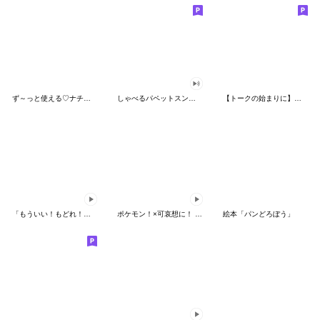
ず～っと使える♡ナチュラルガール
しゃべるパペットスンスン（HAPPY）
【トークの始まりに】ゆるカワ♪スヌーピー
「もういい！もどれ！ピカチュウ！」
ポケモン！×可哀想に！ ムチっとスタンプ
絵本「パンどろぼう」