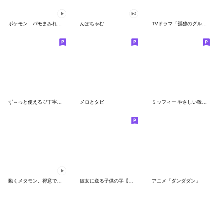
ポケモン パモまみれスタンプ
んぽちゃむ
TVドラマ「孤独のグルメ」
ず～っと使える♡丁寧な敬語お辞儀スタンプ
メロとタビ
ミッフィー やさしい敬語スタンプ
動くメタモン。得意でも苦手でもへんしん！
彼女に送る子供の字【カップル・彼氏】
アニメ「ダンダダン」