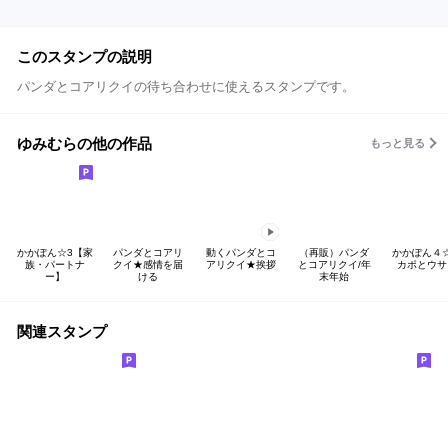
このスタンプの説明
パンダとコアリクイの待ち合わせに使えるスタンプです。
ゆみむらの他の作品
もっと見る
かかぽん☆3【家
パンダとコアリ
動くパンダとコ
（再販）パンダ
かかぽん４
族・パートナ
クイ★感情を届
アリクイ★挨拶
とコアリクイ/年
カポとウサ
ー】
ける
末年始
関連スタンプ