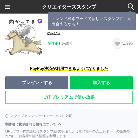
クリエイターズスタンプ
トレンド検索ワードで新しいスタンプに
出会えるかも！
【待ち合わせ】パンダとコアリクイ
ゆみむら
￥190
1,996
1%還元
PayPay決済が利用できるようになりました
プレゼントする
購入する
LYPプレミアムで使い放題
スタンプアレンジ/デコレーションに対応
制作者に提供される情報について
LINEヤフー株式会社はスタンプ/絵文字/着せかえ制作者への売上レポートの提供の
ために、お客様の購入情報を利用します。