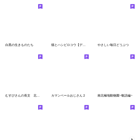
白黒の生きものたち
猫とハシビロコウ【デカ文字】
やさしい毎日どうぶつ
むすびさんの長文 北欧風
カマンベールおじさん２
南北極地動物園~敬語編~