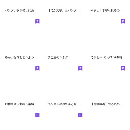
パンダ、吹き出しにあらわる[敬語編]
【でか文字】豆パンダ／冬
やさしく丁寧な秋冬の動物スタンプ
ゆかいな猫とどうぶつたちのスタンプ
ひこ屋のうさぎ
てきとーパンダ7 秋冬特別編
動物図鑑～北極＆南極～【修正版】
ペンギンのお気楽とり日記
【鳥獣戯画】やる気のないパンダ