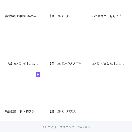
南北極地動物園~冬の装い~
【夏】豆パンダ
ねこ猫ネコ おもに「お祝い」と「お礼」
【秋】豆パンダ【大人/丁寧】
【春】豆パンダ/大人丁寧
豆パンダまみれ【大人の気遣い】
鳥獣戯画【食べ物ダジャレスタンプ】
【夏】豆パンダ/大人・丁寧
クリエイターズスタンプ TOPへ戻る