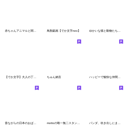
赤ちゃんアニマルと関西弁（敬語）
鳥獣戯画【でか文字neo】
ゆかいな猫と動物たちのスタンプwith関西
【でか文字】大人の丁寧な長文/豆パンダ
ちゅん納言
ハッピーで愉快な仲間たち２
昔ながらの日本のおばあちゃんスタンプ2
mottoの唯一無二スタンプ♡敬語です
パンダ、吹き出しにまみれる