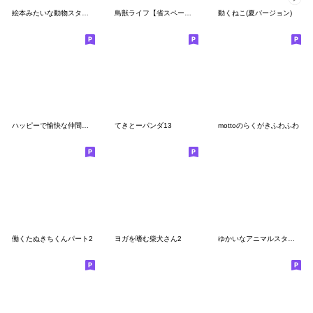
絵本みたいな動物スタンプ
鳥獣ライフ【省スペース】
動くねこ(夏バージョン)
ハッピーで愉快な仲間たち
てきとーパンダ13
mottoのらくがきふわふわ
働くたぬきちくんパート2
ヨガを嗜む柴犬さん2
ゆかいなアニマルスタンプ with 関西弁