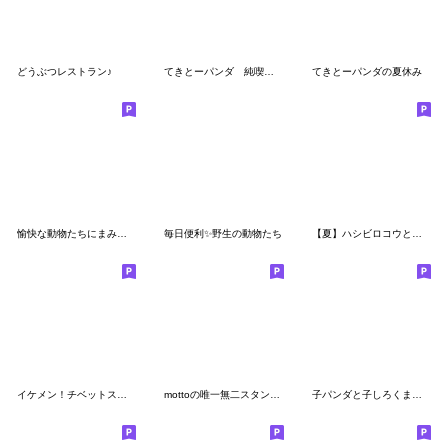
どうぶつレストラン♪
てきとーパンダ 純喫茶スタンプ
てきとーパンダの夏休み
愉快な動物たちにまみれたがりのスタンプ
毎日便利✨野生の動物たち
【夏】ハシビロコウと猫【デカ文字】
イケメン！チベットスナギツネ
mottoの唯一無二スタンプ♡好きな物と
子パンダと子しろくま【ゆるい敬語編】