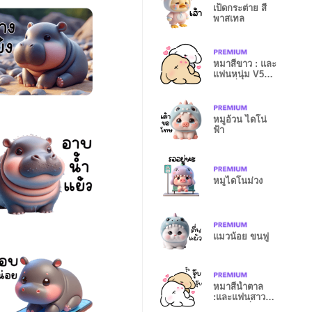
เป็ดกระต่าย สี
พาสเทล
หมาสีขาว : และ
แฟนหนุ่ม V5
เวอร์ชั่นแก้ไข
หมูอ้วน ไดโน่
ฟ้า
หมูไดโนม่วง
แมวน้อย ขนฟู
หมาสีน้ำตาล
:และแฟนสาว
V5 เวอร์ชั่น