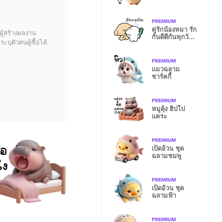
คู่รักน้องหมา รัก
ผู้สร้างผลงาน
กันดีตีกันทุกวัน
บุตัวตนผู้ซื้อได้
V6
แมวฉลาม
ชาร์คกี้
หมูดุ้ง ฮิปโป
แคระ
เป็ดอ้วน ชุด
ฉลามชมพู
เป็ดอ้วน ชุด
ฉลามฟ้า