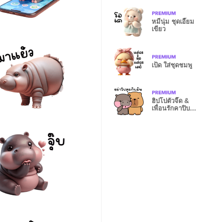
แก้ไข
หมีนุ่ม ชุดเอี๊ยม
เขียว
เป็ด ใส่ชุดชมพู
ฮิปโปตัวจี๊ด &
เพื่อนรักคาปิบา
ร่า