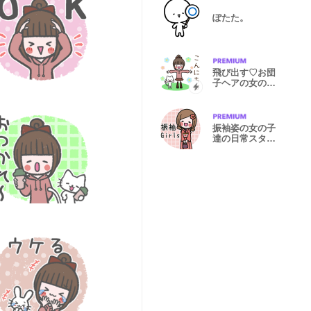
ぽたた。
飛び出す♡お団
子ヘアの女の子
のスタンプ
振袖姿の女の子
達の日常スタン
プ