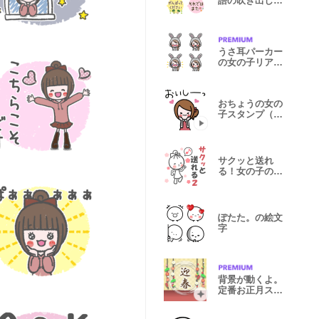
語の吹き出し絵
文字
うさ耳パーカー
の女の子リアク
ション絵文字
おちょうの女の
子スタンプ（初
期編）
サクッと送れ
る！女の子のス
タンプ２
ぽたた。の絵文
字
背景が動くよ。
定番お正月スタ
ンプ（再販）