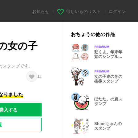
お知らせ
|
欲しいものリスト
|
ログイン
おちょうの他の作品
の女の子
動くよ。年末年
始のシンプル絵
文字（再販）
のスタンプです。
13
女の子達の冬の
挨拶スタンプ
になりました
ぽたた。の夏ス
タンプ
購入する
題
Shionちゃんの
スタンプ