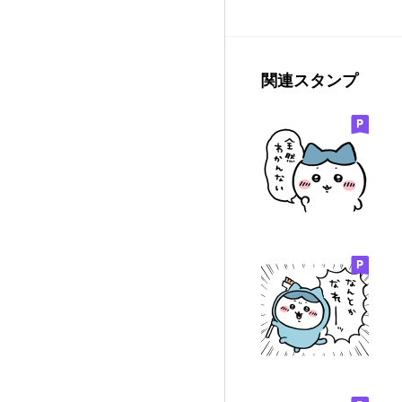
関連スタンプ