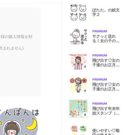
ぽたた。の絵文
字２
サクッと送れ
客様の購入情報を利
る！女の子のス
タンプ
含まれません)
飛び出す♡女の
子達のお正月
（再販）
飛び出す♡女の
子達のお正月
(再販）
飛び出す年末年
始スタンプ（再
販）
使いやすい♡敬