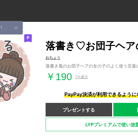
！
落書き♡お団子ヘア
おちょう
落書き風のお団子ヘアの女の子のよく使う言葉
￥190
1%還元
PayPay決済が利用できるよう
プレゼントする
LYPプレミアムで使い放