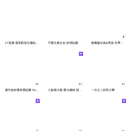
17直播 最受歡迎主播貼圖 第四彈
可愛古典仕女-好用貼圖
療癒貓女孩&男孩 冬季新年貼圖
盛竹如好運有聲貼圖 Song啦！
八點檔大戲 愛火纏綿 賀歲貼圖
一分之二的宋少卿