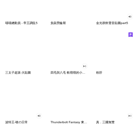
喵喵總動員 - 帝王調侃5
負鼠勞倫斯
金光群俠聲音貼圖part5
三太子超派-大貼圖
四毛與八毛 軟萌萌的小日常12
粉肝
波特王-嗆の日常
Thunderbolt Fantasy 東離劍遊紀2
真．三國無雙