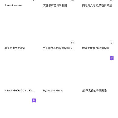
A lot of Worms
賈靜雯有聲日常貼圖
四毛與八毛 軟萌萌日常篇
暴走女鬼之女友篇
Yuki徐懷鈺的有聲貼圖鈺姐擺爛風
埃及大旅社 隨你填貼圖
Kawaii GeGeGe no Kitaro7
hyakusho kizoku
超·不友善的奇妙動物