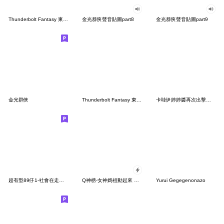
Thunderbolt Fantasy 東離劍遊紀
金光群俠聲音貼圖part8
金光群俠聲音貼圖part9
金光群俠
Thunderbolt Fantasy 東離劍遊紀３
卡哇伊婷婷醬再次出擊！！！
超有型89仔1-社會在走帥氣要有
Q神榜-女神媽祖動起來 2026 (全螢幕)
Yurui Gegegenonazo