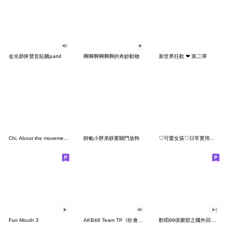
金光群俠聲音貼圖part4
啊啊啊啊啊啊的奇妙動物
新世界狂歡 ❤ 第二彈
Chi. About the movement of the earth
帥氣小胖弟朕要關門放狗
♡可愛女孩♡日常實用♡♡
Fun Mouth 3
AKB48 Team TP《你會等我嗎？》
歡唱99俱樂部之國外回來的Mary (晶晶體篇)