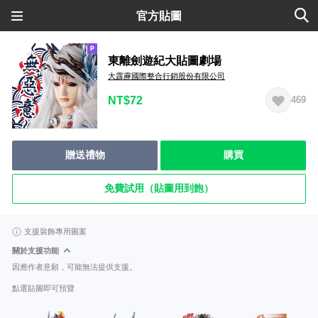
官方貼圖
東離劍遊紀大貼圖劇場
大霹靂國際整合行銷股份有限公司
NT$72
469
贈送禮物
購買
免費試用（貼圖用到飽）
支援裝飾專用圖案
關於支援功能
因應作者意願，可能無法提供支援。
點選貼圖即可預覽