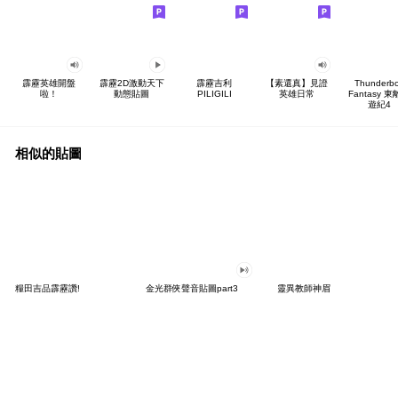
霹靂英雄開盤
霹靂2D激動天下
霹靂吉利
【素還真】見證
Thunderbo
啦！
動態貼圖
PILIGILI
英雄日常
Fantasy 
遊紀4
相似的貼圖
糧田吉品霹靂讚!
金光群俠聲音貼圖part3
靈異教師神眉