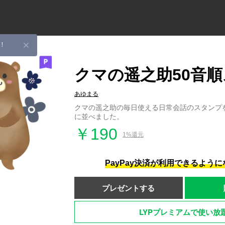
！
クマの遥之助50音
あゆまる
クマの遥之助の毎日使える日常会話のスタンプを
に並べました。
￥190
1%還元
PayPay決済が利用できるよう
プレゼントする
LYPプレミアムで使い放