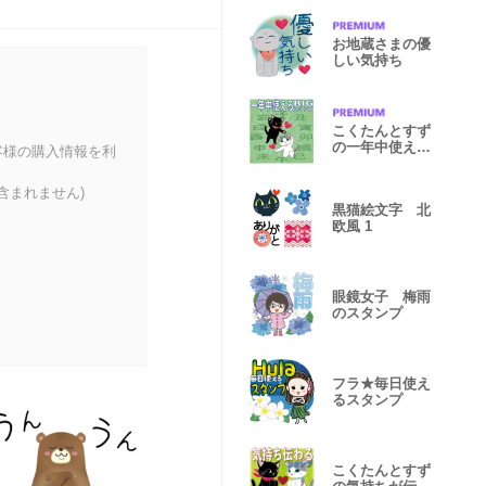
お地蔵さまの優
しい気持ち
こくたんとすず
の一年中使える
客様の購入情報を利
BIGスタンプ
含まれません)
黒猫絵文字 北
欧風 1
眼鏡女子 梅雨
のスタンプ
フラ★毎日使え
るスタンプ
こくたんとすず