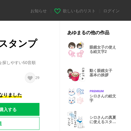
お知らせ
|
欲しいものリスト
|
ログイン
あゆまるの他の作品
順スタンプ
眼鏡女子の使え
る絵文字2
探しやすい50音順
動く眼鏡女子
基本の挨拶
29
になりました
シロさんの絵文
字
購入する
シロさんの真夏
に使えるスタン
題
プ