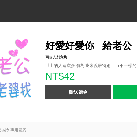
好愛好愛你 _給老公 
兩個人創意坊
世上的人這麼多,你對我來說最特別......(不一樣
NT$42
贈送禮物
/裝飾專用圖案