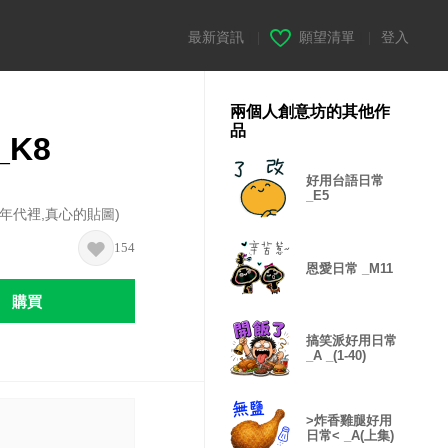
最新資訊
|
願望清單
|
登入
兩個人創意坊的其他作
品
_K8
好用台語日常
_E5
的年代裡,真心的貼圖)
154
恩愛日常 _M11
購買
搞笑派好用日常
_A _(1-40)
>炸香雞腿好用
日常< _A(上集)