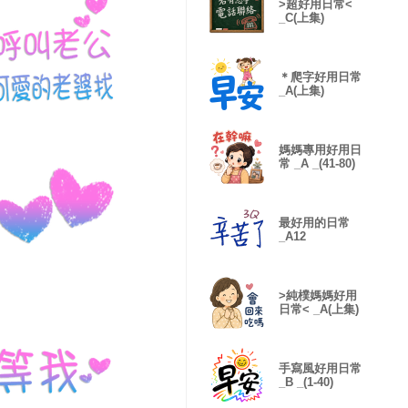
>超好用日常<
_C(上集)
＊爬字好用日常
_A(上集)
媽媽專用好用日
常 _A _(41-80)
最好用的日常
_A12
>純樸媽媽好用
日常< _A(上集)
手寫風好用日常
_B _(1-40)