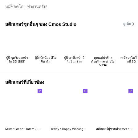
หมีช็อคโก : ทำงานครับ!
สติกเกอร์ชุดอื่นๆ ของ Cmos Studio
ดูเพิ่ม
บู้บี้ ชุดจิ้งจอกน่า
บู้บี้ เป็ดน้อย อีโม
บู้บี้ คาปิบาร่า อี
คุณแม่น่ารัก :
เหมียวสโนวี่ &
รัก 3D (BIG)
จิน่ารัก
โมจิน่าร๊าก
ด้วยรักและห่วงใย
กกี้ 3D
V.2❤️
สติกเกอร์ที่เกี่ยวข้อง
Mister Green : Intern ( M.D. )
Teddy : Happy Working Day
สติกเกอร์ผู้ชายทำงานขาวดำแบบสุภาพ