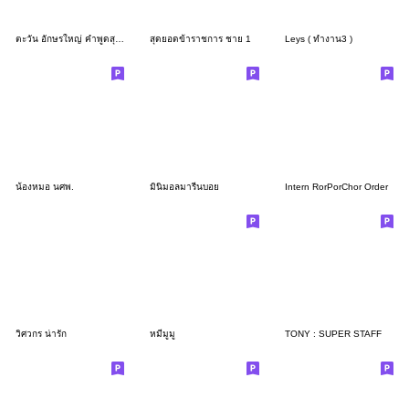
ตะวัน อักษรใหญ่ คำพูดสุภาพสำหรับการทำงาน
สุดยอดข้าราชการ ชาย 1
Leys ( ทำงาน3 )
น้องหมอ นศพ.
มินิมอลมารีนบอย
Intern RorPorChor Order
วิศวกร น่ารัก
หมีมูมู
TONY : SUPER STAFF