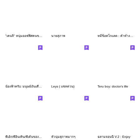
"เคนจิ" หนุ่มออฟฟิศคนขยัน คำทำงานสุภาพ
นายสุภาพ
หมีช็อคโกแลต : คำทำงานครับผม
น้องฟ้าครับ: มนุษย์เงินเดือน
Leys ( แชทด่วน)
Teru boy: doctor's life
พี่เอ้ก/พี่อินเทิน/พี่เด้นของน้องๆ
หัวนุ่มสุภาพมากๆ
ฉลามจอนนี่ V.2 : Enjoy