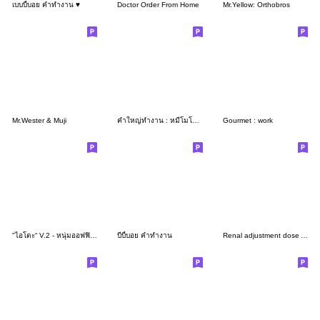
เบบบี้บอย คำทำงาน ♥️
Doctor Order From Home
Mr.Yellow: Orthobros
Mr.Wester & Muji
คำใหญ่ทำงาน : หมีโมโมโร่
Gourmet : work
"ไอโตะ“ V.2 - หนุ่มออฟฟิศคนขยัน
บีบี้บอย คำทำงาน
Renal adjustment dose Antibiotics