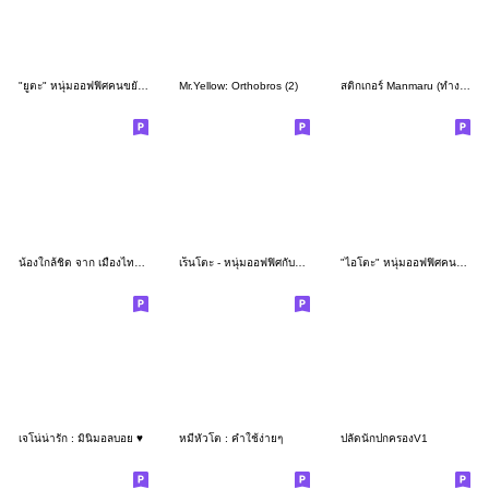
"ยูตะ" หนุ่มออฟฟิศคนขยัน - คำทำงานสุภาพ
Mr.Yellow: Orthobros (2)
สติกเกอร์ Manmaru (ทำงาน)
น้องใกล้ชิด จาก เมืองไทย แคปปิตอล
เร็นโตะ - หนุ่มออฟฟิศกับคำทำงานสุภาพ
"ไอโตะ" หนุ่มออฟฟิศคนขยัน - คำทำงานสุภาพ
เจโน่น่ารัก : มินิมอลบอย ♥️
หมีหัวโต : คำใช้ง่ายๆ
ปลัดนักปกครองV1