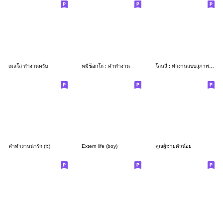
เมลโล่ ทำงานครับ
หมีช็อกโก : คำทำงาน
โลนลี่ : ทำงานแบบสุภาพ (ครับ)
คำทำงานน่ารัก (ช)
Extern life (boy)
คุณผู้ชายตัวน้อย