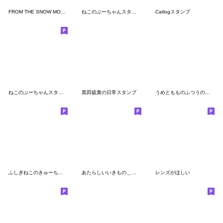
FROM THE SNOW MOUNTAINのスタンプ
ねこのぶーちゃんスタンプ12
Catlogスタンプ
ねこのぶーちゃんスタンプ13
黒田硫黄の日常スタンプ
うめともものふつうの暮らし 6
ふしぎねこのきゅーちゃん
あたらしいいきもの＿やりとり
レンズがほしい