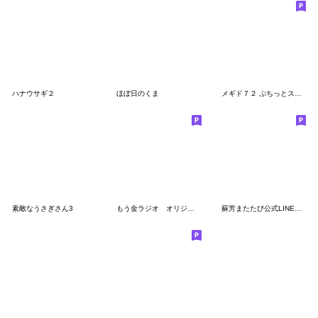
ハナウサギ２
ほぼ日のくま
メギド７２ ぷちっとスタンプvol.3
素敵なうさぎさん3
もう金ラジオ オリジナルスタンプ
蘇芳またたび公式LINEスタンプ