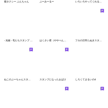
猫タクシー ぶんちゃん
ぷーみーるー
いろいろやってくれるぐにょちゃん2
- 光線 - 毛たちスタンプ vol.2
はくさい君（ややべんり）
フカの日常たぬきスタンプ
ねこのぶーちゃんスタンプ14
スタンプになったおばけ
しろくてまるいの4