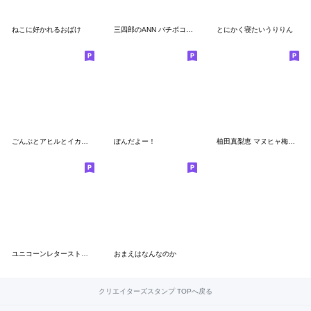
ねこに好かれるおばけ
三四郎のANN バチボコプレミアムスタンプ
とにかく寝たいうりりん
ごんぶとアヒルとイカちゃん
ぽんだよー！
植田真梨恵 マヌヒャ梅雨(～夏まで)
ユニコーンレターストーリー（北澤平祐）
おまえはなんなのか
クリエイターズスタンプ TOPへ戻る