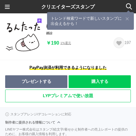
クリエイターズスタンプ
トレンド検索ワードで新しいスタンプに
出会えるかも！
にゃんことみーこ_02
aico
￥190
197
1%還元
PayPay決済が利用できるようになりました
プレゼントする
購入する
LYPプレミアムで使い放題
スタンプアレンジ/デコレーションに対応
制作者に提供される情報について
LINEヤフー株式会社はスタンプ/絵文字/着せかえ制作者への売上レポートの提供の
ために、お客様の購入情報を利用します。