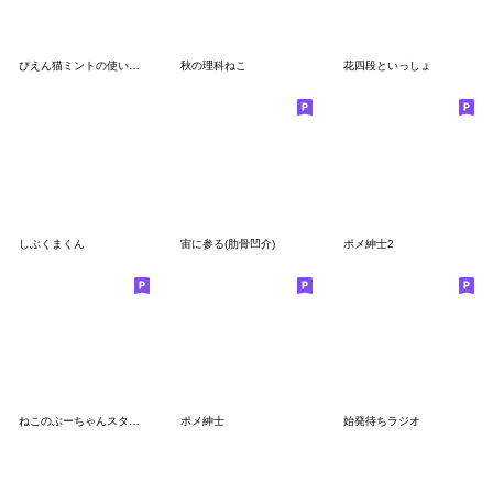
ぴえん猫ミントの使いやすいスタンプ
秋の理科ねこ
花四段といっしょ
しぶくまくん
宙に参る(肋骨凹介)
ポメ紳士2
ねこのぶーちゃんスタンプ8
ポメ紳士
始発待ちラジオ