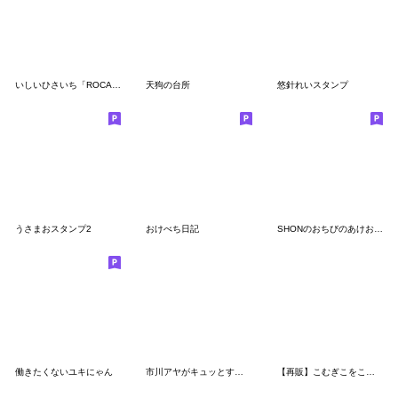
いしいひさいち「ROCA」シリーズ
天狗の台所
悠針れいスタンプ
うさまおスタンプ2
おけべち日記
SHONのおちびのあけおめスタンプ2025
働きたくないユキにゃん
市川アヤがキュッとするスタンプ
【再販】こむぎこをこねたもの あけおめ編