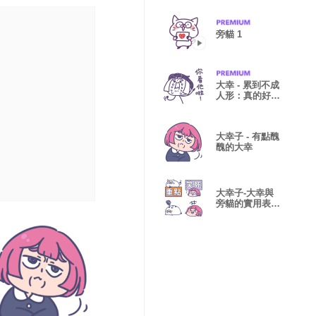
旁貓 1
大幸 - 累到不成
人形：真的好累
好emo
大幸子 - 有點醜
醜的大幸
大幸子-大幸與
旁貓的實用表情
貼