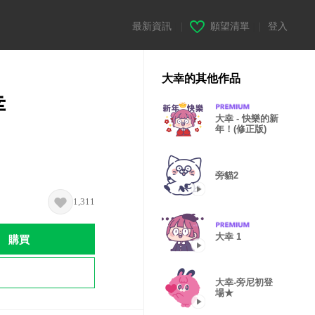
最新資訊
|
願望清單
|
登入
大幸的其他作品
幸
大幸 - 快樂的新
年！(修正版)
旁貓2
1,311
大幸 1
購買
大幸-旁尼初登
場★