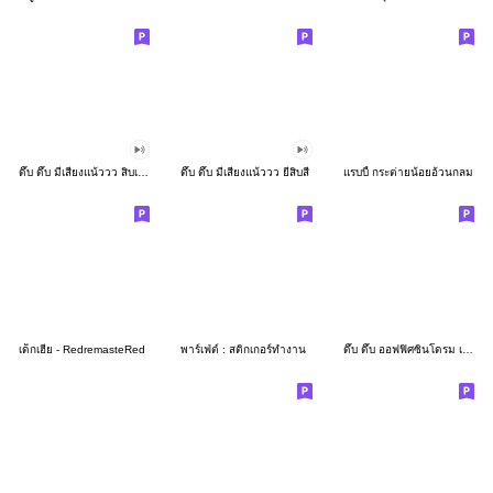
ดึ๊บ ดึ๊บ มีเสียงแน้ววว สิบเก้า
ดึ๊บ ดึ๊บ มีเสียงแน้ววว ยี่สิบสี่
แรบบี้ กระต่ายน้อยอ้วนกลม
เด็กเฮีย - RedremasteRed
พาร์เฟ่ต์ : สติกเกอร์ทำงาน
ดึ๊บ ดึ๊บ ออฟฟิศซินโดรม เจ็ด