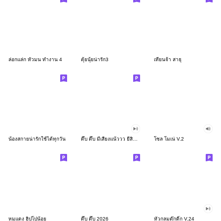
ล่อกแล่ก หัวมน ทำงาน 4
ตุ้ยนุ้ยน่ารัก3
เทียนจ้า สาธุ
น้องสกายน่ารักใช้ได้ทุกวัน
ดึ๊บ ดึ๊บ มีเสียงแน้ววว ยี่สิบสอง
โซล โมเน่ V.2
หมูแดง ฮิปโปน้อย
ดึ๊บ ดึ๊บ 2026
หัวกลมดุ๊กดิ๊ก V.24