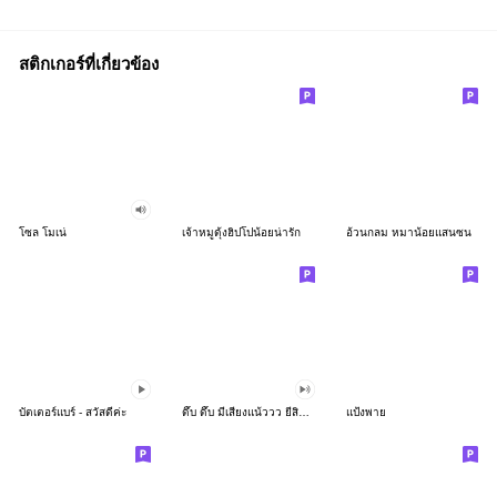
สติกเกอร์ที่เกี่ยวข้อง
โซล โมเน่
เจ้าหมูดุ้งฮิปโปน้อยน่ารัก
อ้วนกลม หมาน้อยแสนซน
บัตเตอร์แบร์ - สวัสดีค่ะ
ดึ๊บ ดึ๊บ มีเสียงแน้ววว ยี่สิบห้า
แป้งพาย