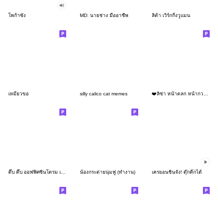
โพก้าซัง
MD: นายช่าง มืออาชีพ
ลิต้า เวิร์กกิ้งวูแมน
เหมียวขอ
silly calico cat memes
❤️ลิซ่า หน้าตลก หน้ากวน!❤️
ดึ๊บ ดึ๊บ ออฟฟิศซินโดรม เก้า
น้องกระต่ายนุ่มฟู (ทำงาน)
เครยอนชินจัง! ดุ๊กดิ๊กได้