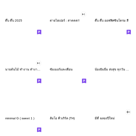
ดึ๊บ ดึ๊บ 2025
ต่ายไฮเปอร์ : สาดดด!!
ดึ๊บ ดึ๊บ ออฟฟิศซินโดรม สี่
นายต้นไม้ ทำงาน ทำงาน ทำงาน!!!
ซัมเมอร์และเพื่อน
น้องยิมยิ้ม ส่งสุข ทุกวัน CutePastel THA
minimal G ( sweet 1 )
ส้มโอ คิ้วเกิร์ล (TH)
มีดี้ ฉลองปีใหม่