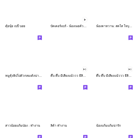
ตุ้ยนุ้ย เบบี้ บอย
บัตเตอร์แบร์ - น้องเนยตัวตึง พุงเต่ง
น้องตาหวาน: สดใส ใจบุญ (สีพาสเทล)
หมูดุ้งฮิปโปตัวกลมเด้งน่ารัก
ดึ๊บ ดึ๊บ มีเสียงแน้ววว ยี่สิบเจ็ด
ดึ๊บ ดึ๊บ มีเสียงแน้ววว ยี่สิบหก
สาวน้อยแก้มป่อง : ทำงาน
ลิต้า ทำงาน
น้องแก้มแก้มน่ารัก