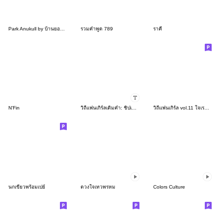
Park Anukull by บ้านยอดเลิฟ
รวมคำพูด 789
ราคี
N'Fin
วิถีแฟนเกิร์ลเติมคำ: ชิปเปอร์ไม่มีวันตาย
วิถีแฟนเกิร์ล vol.11 ใจเราไม่เป็นของเรา
นกเขียวพร้อมเปย์
ดวงใจเทวพรหม
Colors Culture