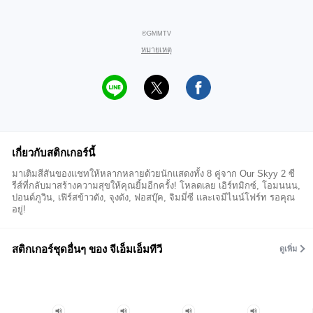
©GMMTV
หมายเหตุ
เกี่ยวกับสติกเกอร์นี้
มาเติมสีสันของแชทให้หลากหลายด้วยนักแสดงทั้ง 8 คู่จาก Our Skyy 2 ซี
รีส์ที่กลับมาสร้างความสุขให้คุณยิ้มอีกครั้ง! โหลดเลย เอิร์ทมิกซ์, โอมนนน,
ปอนด์ภูวิน, เฟิร์สข้าวตัง, จุงดัง, ฟอสบุ๊ค, จิมมี่ซี และเจมีไนน์โฟร์ท รอคุณ
อยู่!
สติกเกอร์ชุดอื่นๆ ของ จีเอ็มเอ็มทีวี
ดูเพิ่ม