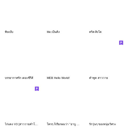
พิษเบ๊บ
Me:เป็นติ่ง
คริส-สิงโต
บรรยากาศรัก เดอะซีรีส์
MEB Hello World!
คำพูด สาววาย
ไก่แดง V3 [สาววายคำโตๆ]
ใครๆ ก็เรียกผมว่า "อาบู ชิคเก้น ควอง"
รักวุ่นๆ ของหนุ่มวิศวะ