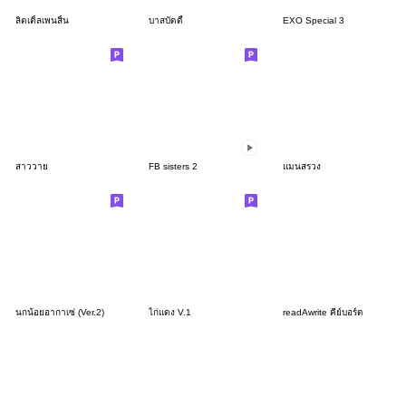
ลิตเติ้ลเพนสิ้น
บาสบัดดี้
EXO Special 3
สาววาย
FB sisters 2
แมนสรวง
นกน้อยอากาเซ่ (Ver.2)
ไก่แดง V.1
readAwrite คีย์บอร์ด