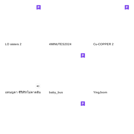
LO sisters 2
4MINUTES2024
Cu-COPPER 2
แทนญดา ซีรีส์รักไม่คาดฝัน
baby_bus
YingJoom