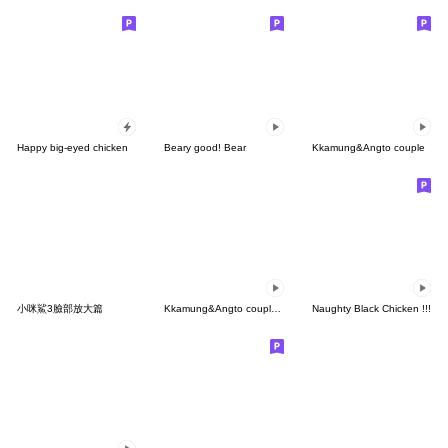
Happy big-eyed chicken
Beary good! Bear
Kkamung&Angto couple
小咪鯊3臉部放大篇
Kkamung&Angto couple10(Angto ver.)
Naughty Black Chicken !!!