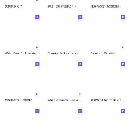
愛狗狗安可 2
齁哩：讓我花錢吧！（小黎版本）
臘腸狗(黑)✨百變療癒日常-夏日篇
Weird Bear 5 : Animated Stickers
Cheeky black cat so cute (No text)
Beartod : Gimmick
情緒化的兔子-會動耶
When in trouble, use a bear
唐老鴨＆Chip 'n' Dale by 大川bkub