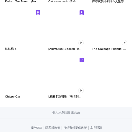
Kaikao TuaTueng! (No Text)
Cat name salid (EN)
胖嘟灰的小劇場✩人生好複雜
點點貓 4
[Animation] Spoiled Rabbit 2
The Sausage Friends: Party Time
Chippy Cat
LINE卡通明星（表情到位篇）
個人原創貼圖 主頁面
|
|
|
服務條款
隱私權政策
行銷資料提供政策
常見問題