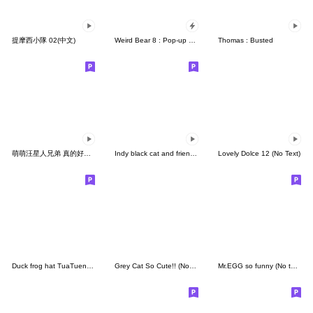
提摩西小隊 02(中文)
Weird Bear 8 : Pop-up stickers
Thomas : Busted
萌萌汪星人兄弟 真的好激動
Indy black cat and friends II
Lovely Dolce 12 (No Text)
Duck frog hat TuaTueng (No Text)
Grey Cat So Cute!! (No Text)
Mr.EGG so funny (No text)