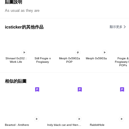
貼圖說明
As usual as they are
icsticker的其他作品
顯示更多
Shmael 0x202 :
Still Frogie n
Merph 0x5902a
Merph 0x5903a
Frogie &
Work Life
Frogiwaty
POP
Frogiwaty 
POPs
相似的貼圖
Beartod : Antihero
Indy black cat and friends III
RabbitHole