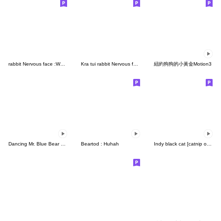
rabbit Nervous face :Work Life (No text)
Kra tui rabbit Nervous face (Notext)
紐約狗狗的小黃金Motion3
Dancing Mr. Blue Bear Stickers
Beartod : Huhah
Indy black cat [catnip overdose]