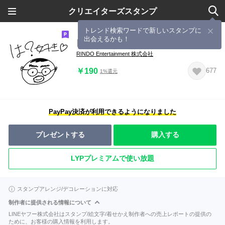
クリエイターズスタンプ
トレンド検索ワードで新しいスタンプに
出会えるかも！
日常で使えるスタンプ！1 byなめ
RINDO Entertainment 株式会社
￥190
677
1%還元
PayPay決済が利用できるようになりました
プレゼントする
購入する
LYPプレミアムで使い放題
スタンプアレンジ/デコレーションに対応
制作者に提供される情報について
LINEヤフー株式会社はスタンプ/絵文字/着せかえ制作者への売上レポートの提供の
ために、お客様の購入情報を利用します。