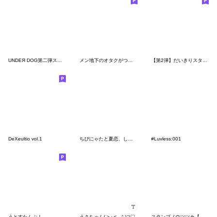
UNDEЯ DOG第二弾スタンプ
メン地下のオタクがつかえる
【第2弾】だいきりスタンプ にー
DeXeultio vol.1
ちびにゃたと夏恋、しよᴗ ⩊ ᴗ
#Luvless:001
うとすたんぷ！
うさちゃん( > ·̫ <⸝⸝ᐢ )⊃♡
スタンプノウツツカ【ユメカウツツカ】