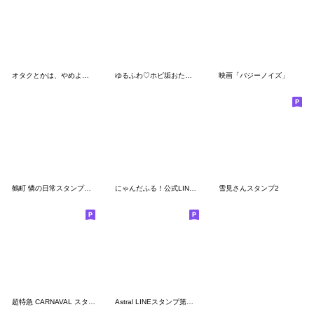
オタクとかは、やめよう^_^2
ゆるふわ♡ホビ垢おたくねこちゃんの日常♡
映画「バジーノイズ」
鶴町 憐の日常スタンプ！第1弾！
にゃんだふる！公式LINEスタンプ
雪見さんスタンプ2
超特急 CARNAVAL スタンプ
Astral LINEスタンプ第一弾!!