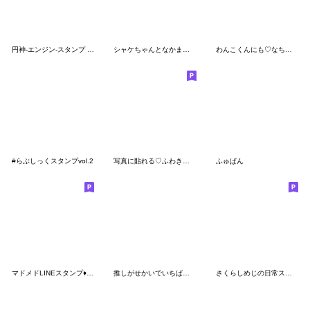
円神-エンジン-スタンプ vol.1
シャケちゃんとなかまたち
わんこくんにも♡なちゅ♡がきた！(夏♡)
#らぶしっくスタンプvol.2
写真に貼れる♡ふわきゅん【紫】
ふゅぱん
マドメドLINEスタンプ♦︎第一弾♦︎
推しがせかいでいちばん♡
さくらしめじの日常スタンプ！