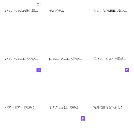
ぴょこちゃんの推し活日記♡
ぞルピデム
ちょこらびLINEスタンプ第三弾!!
ぴょこちゃんにも♡なちゅ♡がきた！(夏♡)
にゃんこさんにも♡なちゅ♡がきた！(夏♡)
♡ぴょこちゃんと両想い♡
ベアードアードなめくん×ヒモックマ
オタクとかは、やめよう^_^3
写真に貼れる♡ふわきゅん【黄色＋オレンジ