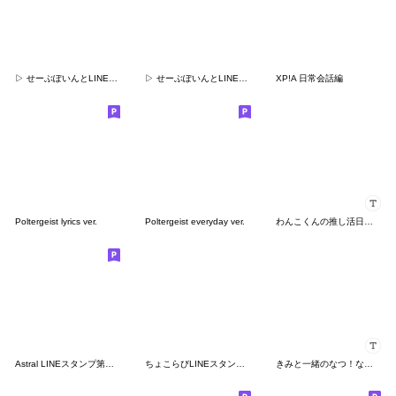
▷ せーぶぽいんとLINEスタンプ
▷ せーぶぽいんとLINEスタンプ第2弾
XP!A 日常会話編
Poltergeist lyrics ver.
Poltergeist everyday ver.
わんこくんの推し活日記♡
Astral LINEスタンプ第二弾!!
ちょこらびLINEスタンプ第4弾!!
きみと一緒のなつ！なちゅ！chu〜> з <♡