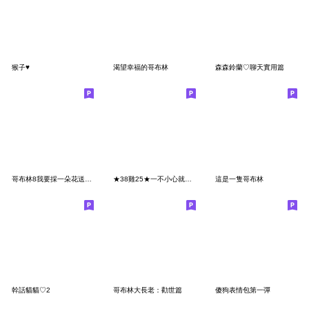
猴子♥
渴望幸福的哥布林
森森鈴蘭♡聊天實用篇
哥布林8我要採一朵花送給媽媽
★38雞25★一不小心就變成了哥布林★
這是一隻哥布林
幹話貓貓♡2
哥布林大長老：勸世篇
傻狗表情包第一彈