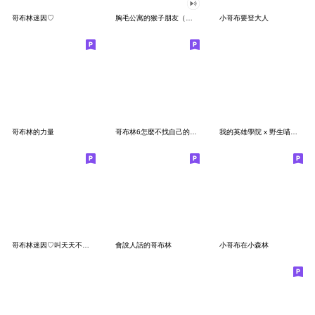
哥布林迷因♡
胸毛公寓的猴子朋友（有聲動態）
小哥布要登大人
哥布林的力量
哥布林6怎麼不找自己的問題
我的英雄學院 x 野生喵喵怪(職業英雄篇)
哥布林迷因♡叫天天不靈,叫哥哥布林
會說人話的哥布林
小哥布在小森林