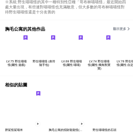
※系統:野生喵喵怪的其中一種特別性亞種「哥布林喵喵怪」最近開始四
處大量出現，有些連對喵喵怪也充滿敵意，但大多數的哥布林喵喵怪對
待野生喵喵怪還是十分友善的
胸毛公寓的其他作品
顯示更多
LV.75 野生喵喵
野生喵喵怪 (表符
LV.69 野生喵喵
LV.74 野生喵喵
LV.78 野生
怪(屬性:遊戲)
隨手包)
怪(屬性:喵喵)
怪(屬性:獨角獸寶
怪(屬性:自定
寶)
相似的貼圖
胖鯊怪鯊喵米
胸毛公寓的招財龍龍怪(動態貼圖)
野生喵喵怪的石頭