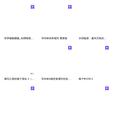
世界貓貓圖鑑_咕哩呱呱吸卡 賣靠杯靠木
哥布林前來報到 重製版
永恆輪迴：盧米亞島的日常 #1
胸毛公寓的猴子朋友 2（有聲動態）
哥布林4雖然會遲到但從不缺席
猴子♥VOR.2