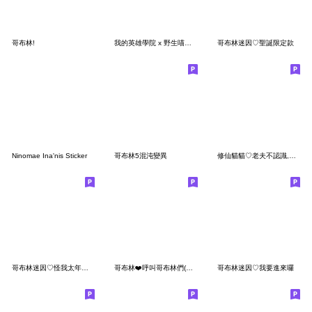
哥布林!
我的英雄學院 x 野生喵喵怪(1年A班)
哥布林迷因♡聖誕限定款
Ninomae Ina'nis Sticker
哥布林5混沌變異
修仙貓貓♡老夫不認識,你這個蠢貨
哥布林迷因♡怪我太年輕,是人是狗看不清
哥布林❤️呼叫哥布林們(修正版)
哥布林迷因♡我要進來囉