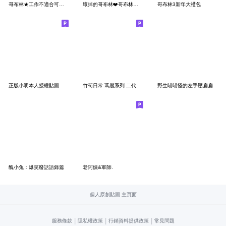
哥布林★工作不適合可愛的我
壞掉的哥布林❤️哥布林也想獲得幸福啊
哥布林3新年大禮包
正版小明本人授權貼圖
竹筍日常-瑪麗系列 二代
野生喵喵怪的左手壓扁扁
醜小兔：爆笑廢話語錄篇
老阿姨&軍師.
個人原創貼圖 主頁面
|
|
|
服務條款
隱私權政策
行銷資料提供政策
常見問題