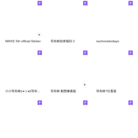
NIKKE 5th official Sticker
哥布林前來報到 2
nachonekodayo
小小哥布林(/◕ヮ◕)/哥布林再一起強大
哥布林 動態像素版
哥布林7社畜版