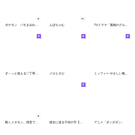
ポケモン パモまみれスタンプ
んぽちゃむ
TVドラマ「孤独のグルメ」
ず～っと使える♡丁寧な敬語お辞儀スタンプ
メロとタビ
ミッフィー やさしい敬語スタンプ
動くメタモン。得意でも苦手でもへんしん！
彼女に送る子供の字【カップル・彼氏】
アニメ「ダンダダン」