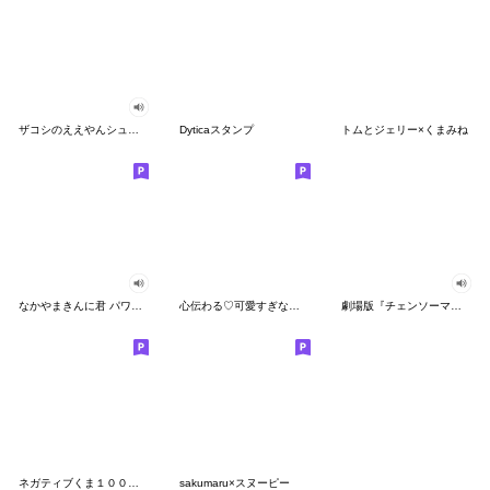
ザコシのええやんシューシュースタンプ
Dyticaスタンプ
トムとジェリー×くまみね
なかやまきんに君 パワー!!スタンプ
心伝わる♡可愛すぎない大人の長文スタンプ
劇場版『チェンソーマン レゼ篇』
ネガティブくま１００％ 憂鬱な一日
sakumaru×スヌーピー