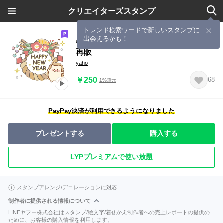
クリエイターズスタンプ
トレンド検索ワードで新しいスタンプに
出会えるかも！
毎年使えるお正月♪ゆるカワスマイル
再販
yaho
￥250
68
1%還元
PayPay決済が利用できるようになりました
プレゼントする
購入する
LYPプレミアムで使い放題
スタンプアレンジ/デコレーションに対応
制作者に提供される情報について
LINEヤフー株式会社はスタンプ/絵文字/着せかえ制作者への売上レポートの提供の
ために、お客様の購入情報を利用します。