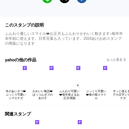
このスタンプの説明
ふんわり優しいスマイル❤️お正月もふんわりかわいく動きます♪毎年年
末年始に使えます。日常言葉も入っています。2024あけおめスタンプ
の再販になります
yahoの他の作品
もっと見る
冬のあいさつ❤️
かわいい敬語❤️
ふんわり可愛い
ぷっくり可愛い
ずっと使える
ぷっくり可愛い
ぱっつんボブの
❤️毎年使えるお
❤️春の桜スマイ
デカ文字シ
シマエナガ
女の子
正月/再販
ル
ナガ
関連スタンプ