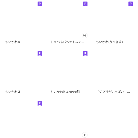
ちいかわ５
しゃべるパペットスンスン（GOOD）
ちいかわ(うさぎ多)
ちいかわ２
ちいかわ(ちいかわ多)
「ジブリがいっぱい」スタンプ