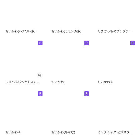
ちいかわ(ハチワレ多)
ちいかわ(モモンガ多)
たまごっちのプチプチおみせっち
しゃべるパペットスンスン
ちいかわ
ちいかわ３
ちいかわ４
ちいかわ(冬かな)
ミャクミャク 公式スタンプ第２弾