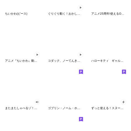
ちいかわ(ピース)
ぐりぐり動く！おかしなポケモンスタンプ
アニメ25周年!使えるONE PIECEスタンプ
アニメ『ちいかわ』動くLINEスタンプ vol.2
コダック、ノーてんきに悩み中！
ハローキティ ギャルバイブス♡
またまたしゃべるゾ！クレヨンしんちゃん
ゴブリン・ノーム・ホーン
ずっと使える！スヌーピーのグリーティング