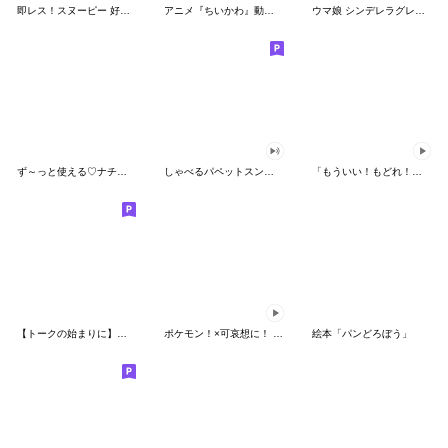
即レス！スヌーピー 好印象な長文スタンプ
アニメ『ちいかわ』動くLINEスタンプ vol.1
ウマ娘 シンデレラグレイ かんたんオグリ
ず～っと使える♡ナチュラルガール
しゃべるパペットスンスン（HAPPY）
「もういい！もどれ！ピカチュウ！」
【トークの始まりに】ゆるカワ♪スヌーピー
ポケモン！×可哀想に！ ムチっとスタンプ
絵本「パンどろぼう」