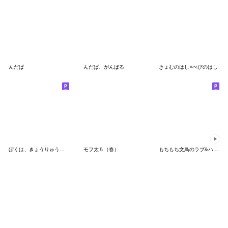
んだぱ
んだぱ、がんばる
きょむのはし×べびのはし
ぼくは、きょうりゅう【オノマトペ】
モフ太５（春）
もちもち文鳥のラブ&ハート 動くスタンプ