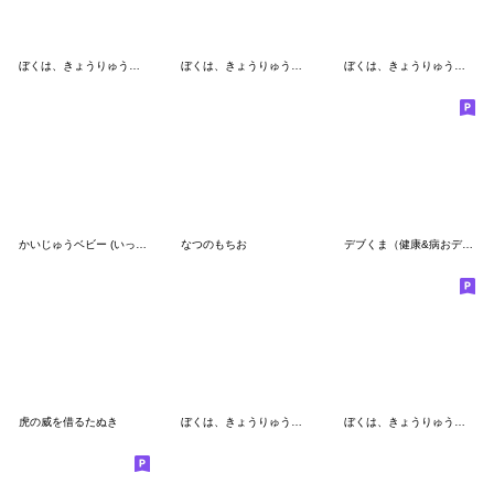
ぼくは、きょうりゅう【甘えんぼう】
ぼくは、きょうりゅう【あいさつダジャレ】
ぼくは、きょうりゅう【省エネ】
かいじゅうベビー (いっぱい食べる)
なつのもちお
デブくま（健康&病おデブ）
虎の威を借るたぬき
ぼくは、きょうりゅう【レトロな喫茶店】
ぼくは、きょうりゅう【ねこまみれ】