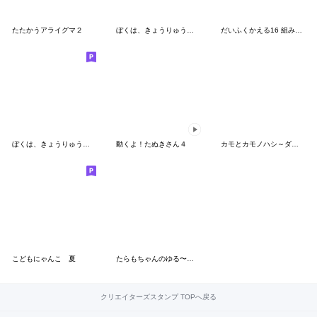
たたかうアライグマ２
ぼくは、きょうりゅう【おしごと】
だいふくかえる16 組み合わせて使える
ぼくは、きょうりゅう【ぐーたら】
動くよ！たぬきさん４
カモとカモノハシ～ダジャレ
こどもにゃんこ 夏
たらもちゃんのゆる〜い夏
クリエイターズスタンプ TOPへ戻る