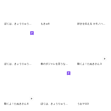
ぼくは、きょうりゅう【犬だじゃれ】
もきゅ6
好きを伝える カモノハシの橋下さん
ぼくは、きょうりゅう【1コマ】
春のダジャレを言うなにものちゃん
動くよ！たぬきさん３
動くよ！たぬきさん６
ぼくは、きょうりゅう【イベント】
うおマロ3