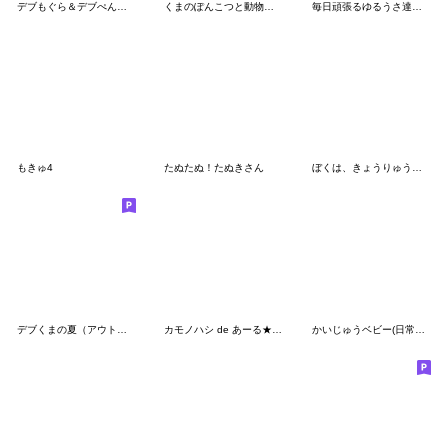
デブもぐら＆デブぺんぎん（使いやすい）
くまのぽんこつと動物たち
毎日頑張るゆるうさ達のスタンプ
もきゅ4
たぬたぬ！たぬきさん
ぼくは、きょうりゅう【てきとう】
デブくまの夏（アウトドア派）
カモノハシ de あーる★夏の天気
かいじゅうベビー(日常で使える)