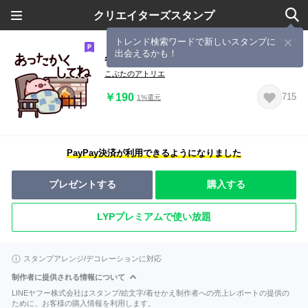
クリエイターズスタンプ
トレンド検索ワードで新しいスタンプに
出会えるかも！
冬のぶた
こぶたのアトリエ
￥190
715
1%還元
PayPay決済が利用できるようになりました
プレゼントする
購入する
LYPプレミアムで使い放題
スタンプアレンジ/デコレーションに対応
制作者に提供される情報について
LINEヤフー株式会社はスタンプ/絵文字/着せかえ制作者への売上レポートの提供の
ために、お客様の購入情報を利用します。