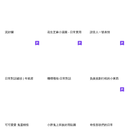
泥好爛
花生芝麻小湯圓 - 日常實用
諧音人一號表情
日常對話罐頭 | 年糕君
嘰哩嘎啦-日常對話
負責規劃行程的小東西
可可愛愛 鬼靈精怪
小胖鬼上班族好用貼圖
奇怪形狀們的日常