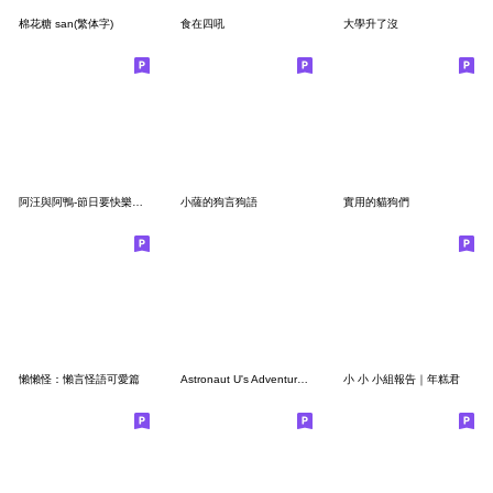
棉花糖 san(繁体字)
食在四吼
大學升了沒
阿汪與阿鴨-節日要快樂快樂2023 LET'S DRAW
小薩的狗言狗語
實用的貓狗們
懶懶怪：懶言怪語可愛篇
Astronaut U's Adventure #1
小 小 小組報告｜年糕君