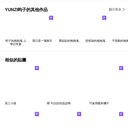
YUNZI昀子的其他作品
顯示更多
昀子的抱抱鬼:上
我只是一塊餅兵
要貼貼的抱抱鬼
想投胎的抱抱鬼
不想動的抱
學日常篇
相似的貼圖
高三小孩
喂 可以好好說話嗎
可食用糯米糰子