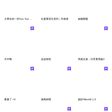
大學生的一些Yun Yun 厭厭⋯⋯
社畜實習生系列｜年糕君
細胞聯盟
月半鴨
柒柒怪怪
馬尾女孩－日常實用篇3
愛薯了 <3
食戳杯哩
妮好!WooNI 1.0