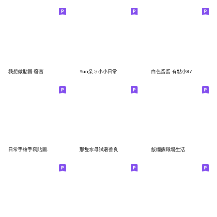
我想做貼圖-廢言
Yun朵ㄉ小小日常
白色蛋蛋 有點小87
日常手繪手寫貼圖.
那隻水母試著善良
飯糰熊職場生活