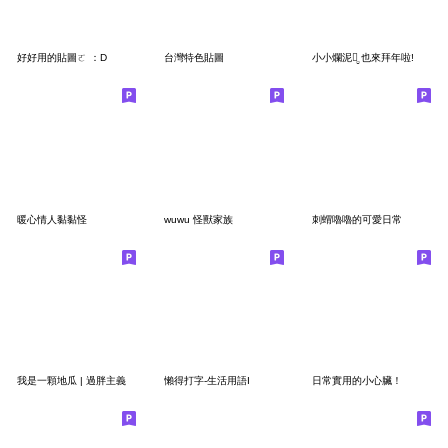
好好用的貼圖ㄛ ：D
台灣特色貼圖
小小爛泥ꪔ̤̮ 也來拜年啦!
暖心情人黏黏怪
wuwu 怪獸家族
刺蝟嚕嚕的可愛日常
我是一顆地瓜 | 過胖主義
懶得打字-生活用語I
日常實用的小心臟！