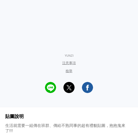
YUNZI
注意事項
檢舉
貼圖說明
生活就需要一組傳在班群、傳給不熟同事的超有禮貌貼圖，抱抱鬼來
了!!!