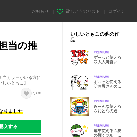
お知らせ
|
欲しいものリスト
|
ログイン
いしいともこの他の作
品
担当の推
ず～っと使える
♡大人可愛いデ
カ文字ポップ
担当カラーがいる方に
ず～っと使える
いしいともこ】
♡お母さんのた
めのスタンプ
2,330
み～んな使える
になりました
♡おとなの通年
年賀スタンプ
購入する
毎年使える♡夏
の輝くフルーツ