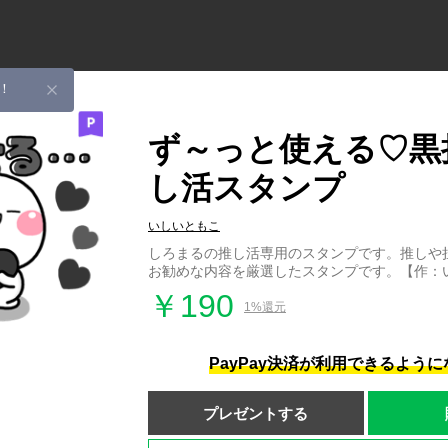
！
ず～っと使える♡黒
し活スタンプ
いしいともこ
しろまるの推し活専用のスタンプです。推しや
お勧めな内容を厳選したスタンプです。【作：
￥190
1%還元
PayPay決済が利用できるよう
プレゼントする