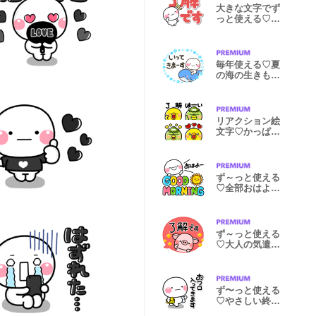
大きな文字でず
っと使える♡選
びやすい文字
毎年使える♡夏
の海の生きもの
スタンプ
リアクション絵
文字♡かっぱさ
んとぴっぴ
ず～っと使える
♡全部おはよう
のスタンプ
ず～っと使える
♡大人の気遣い
専用スタンプ
ず〜っと使える
♡やさしい終わ
りのスタンプ