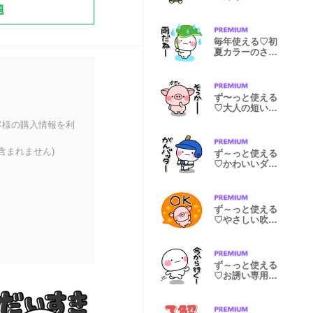
題
のスタンプ
毎年使える♡初
夏カラーのさわ
やかスタンプ
ず〜っと使える
♡大人の短い返
事のスタンプ
客様の購入情報を利
含まれません)
ず～っと使える
♡かわいいダジ
ャレスタンプ
ず～っと使える
♡やさしい吹き
出しスタンプ
ず～っと使える
♡お誘い専用の
スタンプ