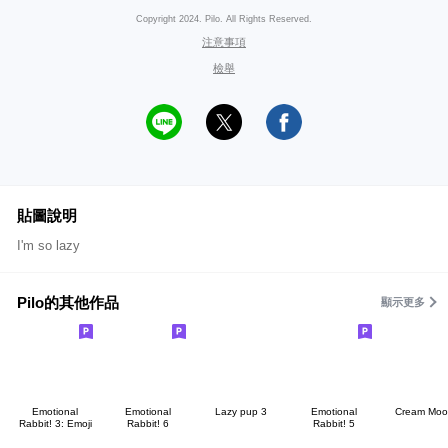
Copyright 2024. Pilo. All Rights Reserved.
注意事項
檢舉
貼圖說明
I'm so lazy
Pilo的其他作品
顯示更多
Emotional
Emotional
Lazy pup 3
Emotional
Cream Moo
Rabbit! 3: Emoji
Rabbit! 6
Rabbit! 5