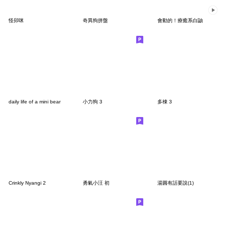
怪卯咪
奇異狗拼盤
會動的！療癒系白鼬
daily life of a mini bear
小力狗 3
多棟 3
Crinkly Nyangi 2
勇氣小汪 初
湯圓有話要說(1)