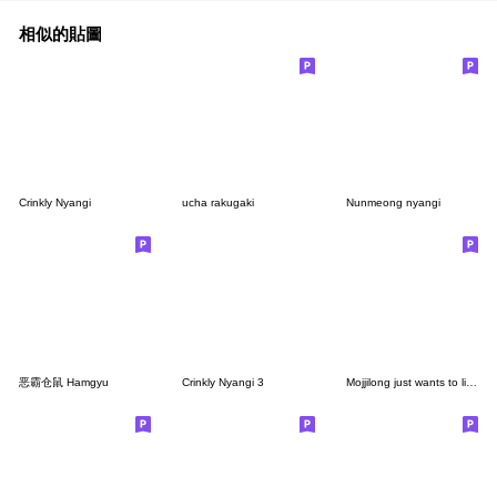
相似的貼圖
Crinkly Nyangi
ucha rakugaki
Nunmeong nyangi
恶霸仓鼠 Hamgyu
Crinkly Nyangi 3
Mojjilong just wants to lie down...