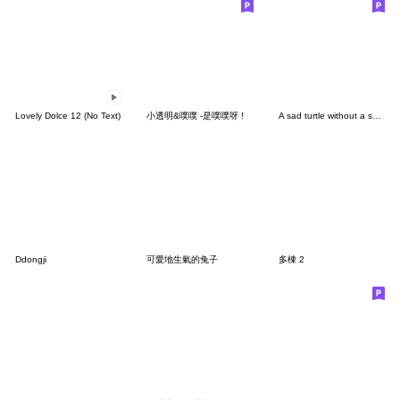
Lovely Dolce 12 (No Text)
小透明&噗噗 -是噗噗呀 !
A sad turtle without a shell
Ddongji
可愛地生氣的兔子
多棟 2