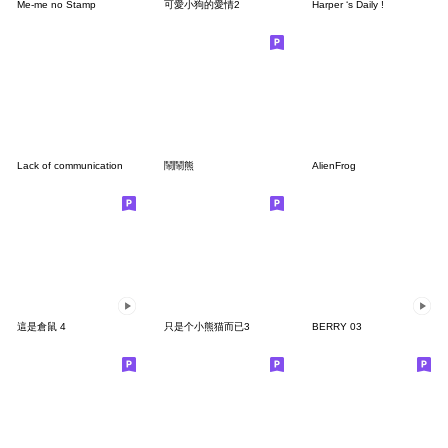
Me-me no Stamp
可愛小狗的愛情2
Harper ‘s Daily !
Lack of communication
鬧鬧熊
AlienFrog
這是倉鼠 4
只是个小熊猫而已3
BERRY 03