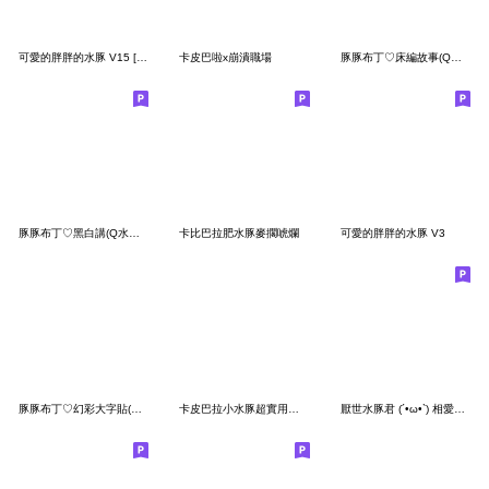
可愛的胖胖的水豚 V15 [夏日]
卡皮巴啦x崩潰職場
豚豚布丁♡床編故事(Q水豚枕頭戰)
豚豚布丁♡黑白講(Q水豚幹話日常)
卡比巴拉肥水豚麥擱唬爛
可愛的胖胖的水豚 V3
豚豚布丁♡幻彩大字貼(Q水豚繽紛迎春夏)
卡皮巴拉小水豚超實用小貼圖
厭世水豚君 (´•ω•`) 相愛相殺 (老公版)