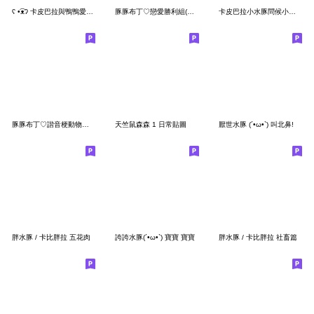
ʕ •͡ᴥʔ 卡皮巴拉與鴨鴨愛你愛你
豚豚布丁♡戀愛勝利組(Q水豚情人節)
卡皮巴拉小水豚問候小貼圖
豚豚布丁♡諧音梗動物園(Q水豚日常2)
天竺鼠森森 1 日常貼圖
厭世水豚 (´•ω•`) 叫北鼻!
胖水豚 / 卡比胖拉 五花肉
誇誇水豚(´•ω•`) 寶寶 寶寶
胖水豚 / 卡比胖拉 社畜篇