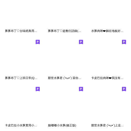
豚豚布丁♡台味經典用語(Q水豚實用篇3)
豚豚布丁♡超敷衍語錄(Q水豚傲嬌篇)
水豚肉咪❤️躺在地板好放鬆
豚豚布丁♡上班日常(Q水豚實用篇)
厭世水豚君 (´•ω•`) 當你有個白目朋友!
卡皮巴拉肉咪❤️我沒有在偷懶唷
卡皮巴拉小水豚實用小貼圖
臉嘟嘟小水豚(修正版)
厭世水豚君 (´•ω•`)上這什麼破班!