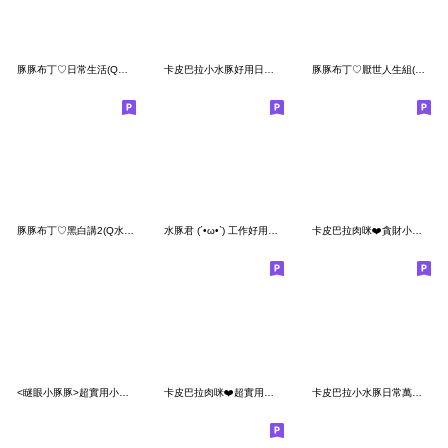
豚豚布丁♡日常生活(Q水豚實用篇)
卡皮巴拉小水豚好用日常小貼圖
豚豚布丁♡厭世人生組(Q水豚萬用篇)
豚豚布丁♡黑白講2(Q水豚幹話日常2)
水豚君 (´•ω•`) 工作好用便利貼!
卡皮巴拉肉咪❤️貪財小財神
<瞇眼小豚豚>超實用小貼♡♡♡～
卡皮巴拉肉咪❤️超實用諧音梗
卡皮巴拉小水豚日常萬用小貼圖