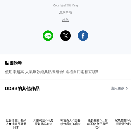
Copyright©Old Yang
注意事項
檢舉
貼圖說明
使用率超高 人氣爆款經典貼圖組合! 送禮自用兩相宜嘿!!
DDSB的其他作品
顯示更多
世界名畫小饅頭
大眼柯基✩你怎
啾吉白人✩誰要
機長貓貓✩工作
鯊魚貓貓✩
人❤️油畫風夏天
麼如此狠心✩
鑽進我的被窩✩
能不做 飯不能不
我最愛的把
日常
吃✩