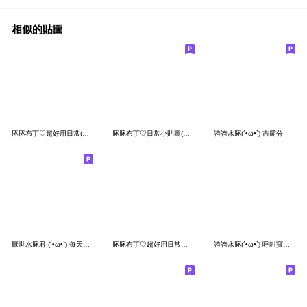
相似的貼圖
豚豚布丁♡超好用日常(Q水豚實用篇2)
豚豚布丁♡日常小貼圖(Q水豚萬用篇)
誇誇水豚(´•ω•`) 吉霸分
厭世水豚君 (´•ω•`) 每天想你100遍!
豚豚布丁♡超好用日常小貼圖(Q水豚)
誇誇水豚(´•ω•`) 呼叫寶寶寶寶寶寶