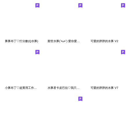
豚豚布丁♡打分數(Q水豚)
厭世水豚(´•ω•`) 愛你愛你愛你(寶寶版)
可愛的胖胖的水豚 V2
小豚布丁♡超實用工作日常2(Q水豚上班)
水豚君卡皮巴拉♡我只是個寶包
可愛的胖胖的水豚 V7