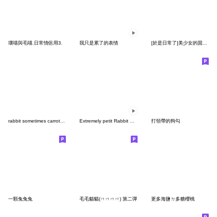
壞喵與毛喵.日常情侶用3.
我只是累了的表情
[於是日常了]美少女的固有技能篇
rabbit sometimes carrot no text 12
Extremely petit Rabbit & Marshmallow
打領帶的狗勾
一顆兔兔兔
毛毛貓貓(ㄇㄇㄇㄇ) 第二彈
更多海鹽ㄉ多糖櫻桃