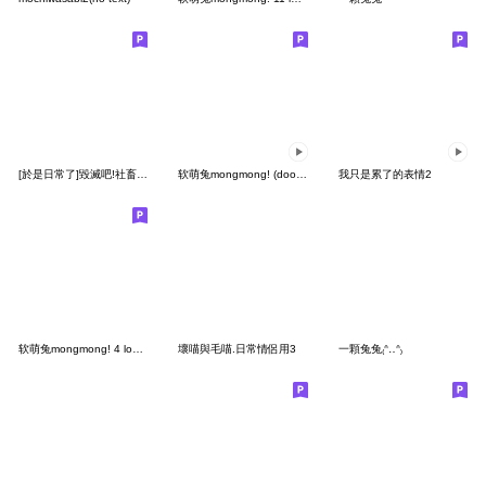
[於是日常了]毀滅吧!社畜時間
软萌兔mongmong! (doodle!) 8
我只是累了的表情2
软萌兔mongmong! 4 lovely mongmong
壞喵與毛喵.日常情侶用3
一顆兔兔₍ᐢ‥ᐢ₎