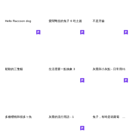
Hello Raccoon dog
愛鬧彆扭的兔子 6 吃土篇
不是牙齒
鬆動的三隻貓
生活需要一點抽象 3
灰塵與小灰點 - 日常用01
多糖櫻桃和很多ㄉ魚
灰塵的流行用語 - 1
兔子，有時是胡蘿蔔 沒有字符