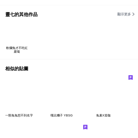
靈七的其他作品
顯示更多
軟爛兔才不吃紅
蘿蔔
相似的貼圖
一顆兔兔想不到名字
嘎比糰子 YBSG
兔巢X造咖