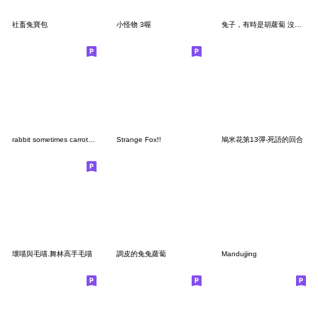
社畜兔寶包
小怪物 3喔
兔子，有時是胡蘿蔔 沒有寫信
rabbit sometimes carrot no text9
Strange Fox!!
鳩米花第13彈-死語的回合
壞喵與毛喵.舞林高手毛喵
調皮的兔兔蘿蔔
Mandujjing