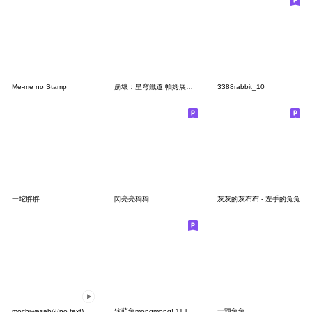
Me-me no Stamp
崩壞：星穹鐵道 帕姆展覽館 第二十八彈
3388rabbit_10
一坨胖胖
閃亮亮狗狗
灰灰的灰布布 - 左手的兔兔
mochiwasabi2(no text)
软萌兔mongmong! 11 lovely mongmong
一顆兔兔