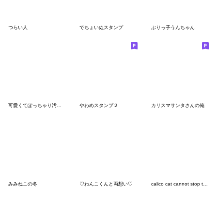
つらい人
でちょいぬスタンプ
ぶりっ子うんちゃん
可愛くてぽっちゃり汚れ子犬
やわめスタンプ２
カリスマサンタさんの俺
みみねこの冬
♡わんこくんと両想い♡
calico cat cannot stop the loneliness