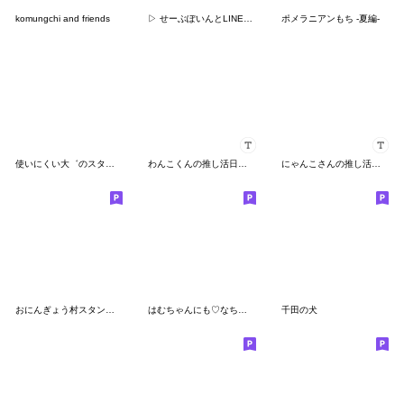
komungchi and friends
▷ せーぶぽいんとLINEスタンプ
ポメラニアンもち -夏編-
使いにくい大゛のスタンプ
わんこくんの推し活日記♡
にゃんこさんの推し活日記♡
おにんぎょう村スタンプシーズン２
はむちゃんにも♡なちゅ♡がきた！（夏♡）
千田の犬