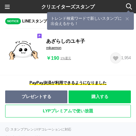
クリエイターズスタンプ
トレンド検索ワードで新しいスタンプに
LINEスタンプメーカーで作成されたスタンプ
NOTICE
出会えるかも！
あざらしのユキ子
mikaemon
￥190
1,954
1%還元
PayPay決済が利用できるようになりました
プレゼントする
購入する
LYPプレミアムで使い放題
スタンプアレンジ/デコレーションに対応