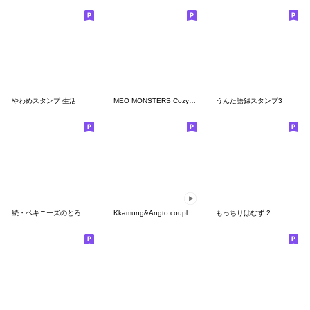
やわめスタンプ 生活
MEO MONSTERS Cozy Moment 2
うんた語録スタンプ3
続・ペキニーズのとろろ（字幕）
Kkamung&Angto couple5(Kkamung ver.)
もっちりはむず 2