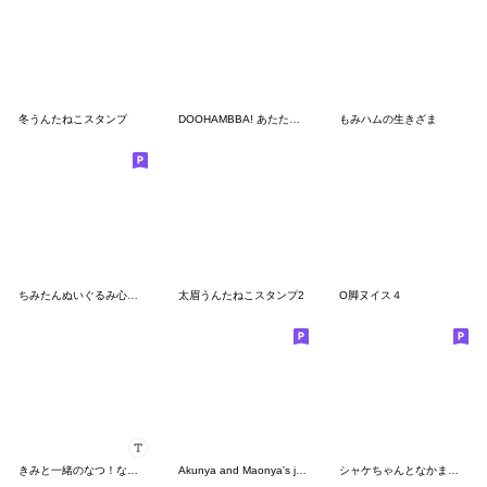
冬うんたねこスタンプ
DOOHAMBBA! あたたかい日常
もみハムの生きざま
ちみたんぬいぐるみ心・体・命スタンプだ。
太眉うんたねこスタンプ2
O脚ヌイス４
きみと一緒のなつ！なちゅ！chu〜> з <♡
Akunya and Maonya's job(No words)
シャケちゃんとなかまたち