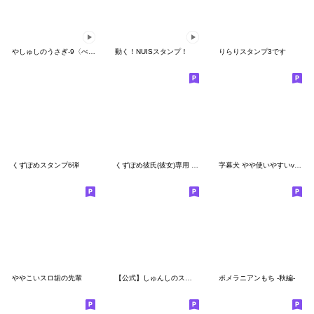
やしゅしのうさぎ-9〈べびうさ〉
動く！NUISスタンプ！
りらりスタンプ3です
くずぽめスタンプ6弾
くずぽめ彼氏(彼女)専用 第3弾
字幕犬 やや使いやすいver2(かわいーぬ)
ややこいスロ垢の先輩
【公式】しゅんしのスタンプ！
ポメラニアンもち -秋編-