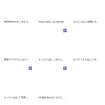
NERDOGのすこやかエブリデイ
funny calico cat memes
もちにゃみと仲間たち（落書きver.）
無知フクロウたんおスタ第2弾…キャッッ♪
もっちりはむ こめたん
オバケうんたねこスタンプ
もっちりはむ 7 写真に貼れる
10:組み合わせふきだし：ねー語尾