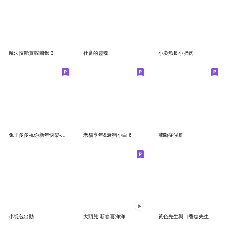
魔法技能實戰圖鑑 3
社畜的靈魂
小廢魚長小肥肉
兔子多多祝你新年快樂-中文版
老貓享年&衰狗小白 6
戒斷症候群
小慫包出動
大頭兒 新春喜洋洋
黃色先生與口香糖先生跟他的腦 第二季