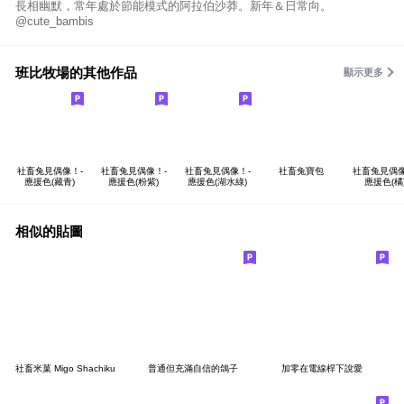
長相幽默，常年處於節能模式的阿拉伯沙莽。新年＆日常向。
@cute_bambis
班比牧場的其他作品
顯示更多
社畜兔見偶像！-
社畜兔見偶像！-
社畜兔見偶像！-
社畜兔寶包
社畜兔見偶像
應援色(藏青)
應援色(粉紫)
應援色(湖水綠)
應援色(橘
相似的貼圖
社畜米菓 Migo Shachiku
普通但充滿自信的鴿子
加零在電線桿下說愛