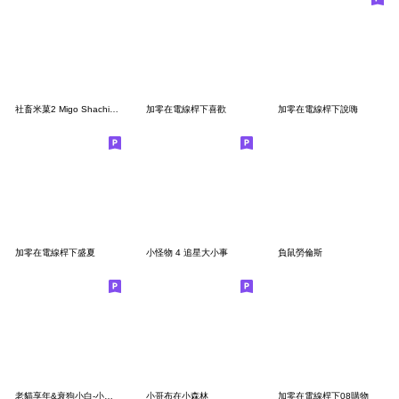
社畜米菓2 Migo Shachiku2
加零在電線桿下喜歡
加零在電線桿下說嗨
加零在電線桿下盛夏
小怪物 4 追星大小事
負鼠勞倫斯
老貓享年&衰狗小白-小氣鬼
小哥布在小森林
加零在電線桿下08購物