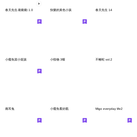
春天先生-動動動 1.0
快樂的黃色小孩
春天先生 14
小廢魚當小屁孩
小怪物 3喔
不蜥蛇 vol.2
兩耳兔
小廢魚看好戲
Migo everyday life2