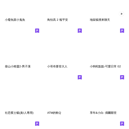
小廢魚跟小鬼魚
鳥怕高 2 報平安
地獄狐狸來聊天
柴山小精靈2-男子漢
小哥布要登大人
小狗蛇點點-可愛日常 02
社恐賓士貓(臭I人專用)
ATM的軟Q
享年&小白- 偶爾厭世