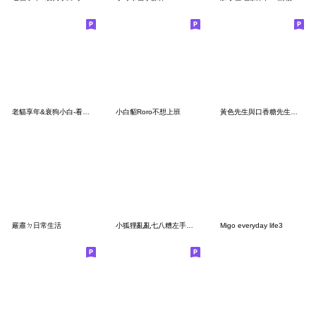
老貓享年&衰狗小白-看電影!
小白貂Roro不想上班
黃色先生與口香糖先生跟他的腦 第三季
嚴肅ㄉ日常生活
小狐狸亂亂七八糟左手版(無字)
Migo everyday life3