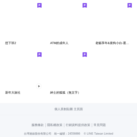
想下班2
ATM的成年人
老貓享年&衰狗小白-選我選我
新年大旅社
紳士的狐狐（無文字）
個人原創貼圖 主頁面
|
|
|
服務條款
隱私權政策
行銷資料提供政策
常見問題
台灣連線股份有限公司 統一編號：24556886
© LINE Taiwan Limited