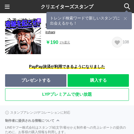
クリエイターズスタンプ
トレンド検索ワードで新しいスタンプに
出会えるかも！
競馬でヤジを飛ばすおじさんたち
irohani
￥190
108
1%還元
PayPay決済が利用できるようになりました
プレゼントする
購入する
LYPプレミアムで使い放題
スタンプアレンジ/デコレーションに対応
制作者に提供される情報について
LINEヤフー株式会社はスタンプ/絵文字/着せかえ制作者への売上レポートの提供の
ために、お客様の購入情報を利用します。