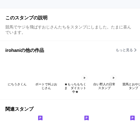
このスタンプの説明
競馬でヤジを飛ばすおじさんたちをスタンプにしました。たまに喜ん
でいます。
irohaniの他の作品
もっと見る
にちうさくん
ボートで叫ぶお
★もっちもちく
白い野人の日常
競馬とおや
じさん
ま ダイエット
スタンプ
タンプ
中★
関連スタンプ