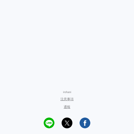
irohani
注意事項
通報