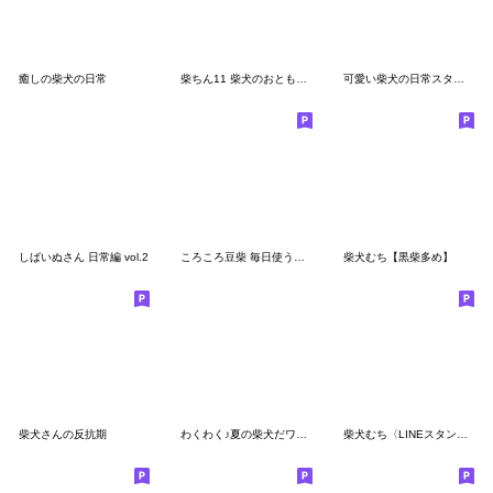
癒しの柴犬の日常
柴ちん11 柴犬のおともだち
可愛い柴犬の日常スタンプ4
しばいぬさん 日常編 vol.2
ころころ豆柴 毎日使うスタンプ
柴犬むち【黒柴多め】
柴犬さんの反抗期
わくわく♪夏の柴犬だワン！
柴犬むち〈LINEスタンプの日〉