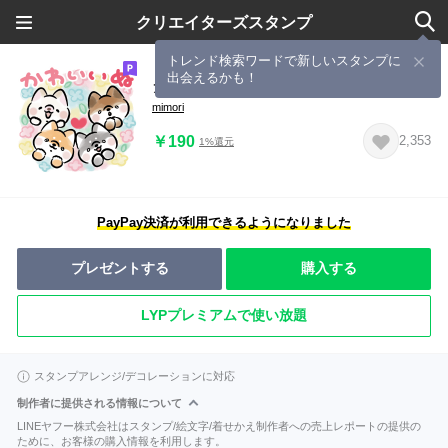
クリエイターズスタンプ
トレンド検索ワードで新しいスタンプに
出会えるかも！
ダジャレを言う犬4
mimori
￥190
2,353
1%還元
PayPay決済が利用できるようになりました
プレゼントする
購入する
LYPプレミアムで使い放題
スタンプアレンジ/デコレーションに対応
制作者に提供される情報について
LINEヤフー株式会社はスタンプ/絵文字/着せかえ制作者への売上レポートの提供の
ために、お客様の購入情報を利用します。