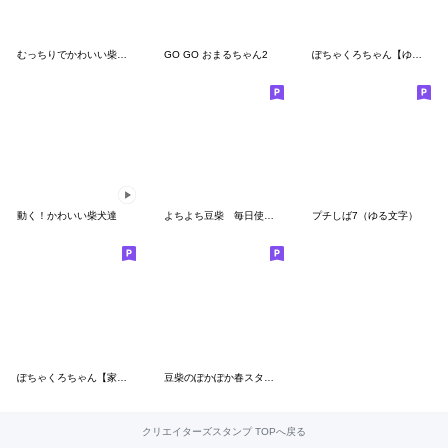
むっちりでかわいい柴犬の冬 その２
GO GO おまるちゃん2
ぽちゃくろちゃん【ゆるかわ敬語・挨拶】
動く！かわいい柴犬達
よちよち豆柴 毎日使う言葉
プチしば7（ゆる文字）
ぽちゃくろちゃん【家族の日常・連絡用】
豆柴のぽかぽか春スタンプ
クリエイターズスタンプ TOPへ戻る