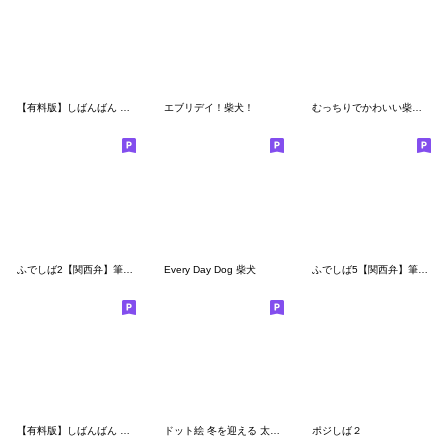
【有料版】しばんばん コラボ 9
エブリデイ！柴犬！
むっちりでかわいい柴犬２
ふでしば2【関西弁】筆文字、柴犬
Every Day Dog 柴犬
ふでしば5【関西弁】筆文字、柴犬
【有料版】しばんばん コラボ 4
ドット絵 冬を迎える 太っちょ柴犬 40種
ポジしば２