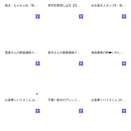
柴犬・ちゃちゃ丸『前向きにいきましょ！』
実写旦那用しば犬【日常会話・夫婦・連絡】
ゆる柴犬スタンプ9・気持ち
黒柴さんの家族連絡スタンプ
柴犬さんの家族連絡スタンプ
食欲爆発の秋❤️いやしばいぬ❤️柴犬
お返事シバイヌくん お正月ver.
可愛い柴犬のアレンジスタンプ
お返事シバイヌくん 10 (夏ver.)