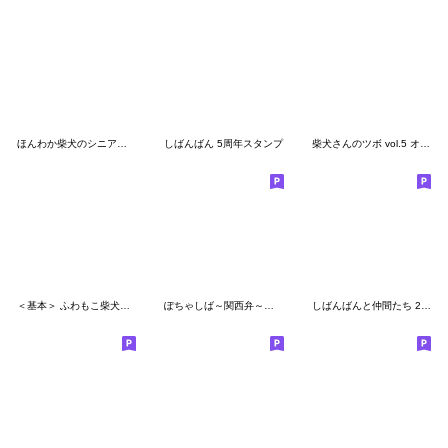
ほんわか柴犬のシニア連絡【挨拶】
しばんばん 5周年スタンプ
柴犬さんのツボ vol.5 オトナの気づかい編
＜基本＞ ふわもこ柴犬スタンプ6
ぽちゃしば～関西弁～（大阪府）
しばんばんと仲間たち 2 ほめ三昧