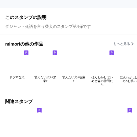
このスタンプの説明
ダジャレ・死語を言う柴犬のスタンプ第4弾です
mimoriの他の作品
もっと見る
ドラマな犬
甘えたい犬2<黒
甘えたい犬<胡麻
ほんわかしばい
ほんわかし
柴>
>
ぬと森の仲間た
ぬ<お祝い
ち
関連スタンプ