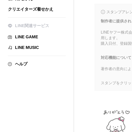
クリエイターズ着せかえ
スタンプアレ
制作者に提供され
LINE関連サービス
LINEヤフー株
LINE GAME
用します。
購入日付、登録国
LINE MUSIC
対応機能について
ヘルプ
著作者の意向によ
スタンプをクリッ