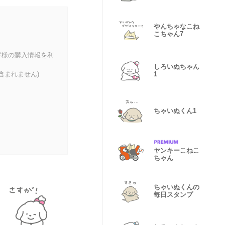
やんちゃなこね
こちゃん7
客様の購入情報を利
しろいぬちゃん
含まれません)
1
ちゃいぬくん1
ヤンキーこねこ
ちゃん
ちゃいぬくんの
毎日スタンプ