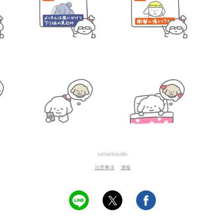
senartstudio
注意事項
通報