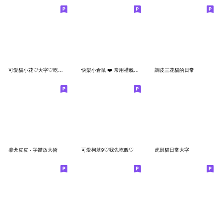
可愛貓小花♡大字♡吃飽沒
快樂小倉鼠 ❤️ 常用禮貌篇 ❤️ （修正）
調皮三花貓的日常
柴犬皮皮 - 字體放大術
可愛柯基9♡我先吃飯♡
虎斑貓日常大字