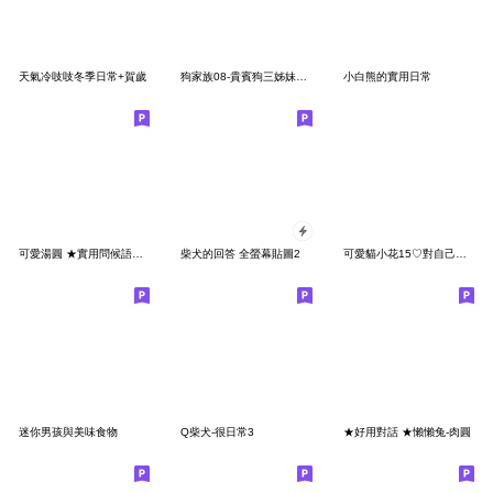
天氣冷吱吱冬季日常+賀歲
狗家族08-貴賓狗三姊妹花和朋友-對話框篇
小白熊的實用日常
可愛湯圓 ★實用問候語貼★
柴犬的回答 全螢幕貼圖2
可愛貓小花15♡對自己好一點
迷你男孩與美味食物
Q柴犬-很日常3
★好用對話 ★懶懶兔-肉圓