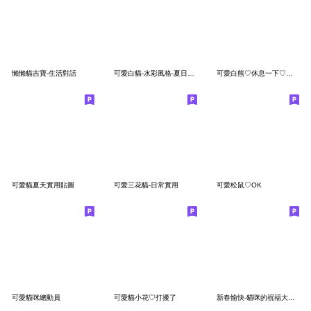
懶懶貓吉寶-生活對話
可愛白貓-水彩風格-夏日日常實用貼圖
可愛白熊♡休息一下♡大字
可愛貓夏天實用貼圖
可愛三花貓-日常實用
可愛松鼠♡OK
可愛貓咪總動員
可愛貓小花♡打擾了
新春愉快-貓咪的祝福大貼圖