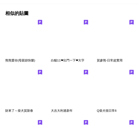
相似的貼圖
熊熊愛你(母親節快樂)
白貓11❤出門一下❤大字
賀參熊-日常超實用
財來了～柴犬賀新春
大吉大利過新年
Q柴犬很日常6