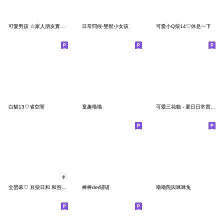
可愛男孩 ☆家人朋友實用問候
日常問候-雙髻小女孩
可愛小Q柴14♡休息一下
白貓13♡省空間
童趣喵喵
可愛三花貓 - 夏日日常實用貼圖
全螢幕♡ 豆柴日和 和煦春天
棒棒der喵喵
嚕嚕熊與咪咪兔