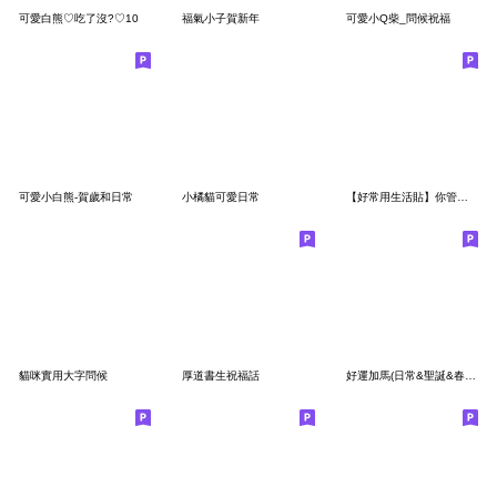
可愛白熊♡吃了沒?♡10
福氣小子賀新年
可愛小Q柴_問候祝福
可愛小白熊-賀歲和日常
小橘貓可愛日常
【好常用生活貼】你管偶、傻眼的小芙貓！
貓咪實用大字問候
厚道書生祝福話
好運加馬(日常&聖誕&春節)