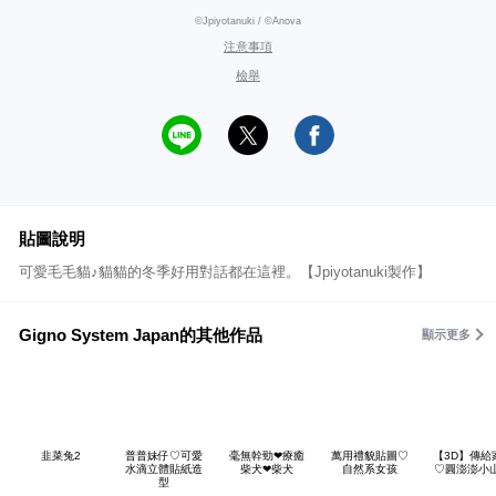
©Jpiyotanuki / ©Anova
注意事項
檢舉
貼圖說明
可愛毛毛貓♪貓貓的冬季好用對話都在這裡。【Jpiyotanuki製作】
Gigno System Japan的其他作品
顯示更多
韭菜兔2
普普妹仔♡可愛
毫無幹勁❤療癒
萬用禮貌貼圖♡
【3D】傳給
水滴立體貼紙造
柴犬❤柴犬
自然系女孩
♡圓澎澎小
型