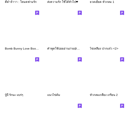
ดี๋ด๋าจ้าาา : โหมดฟามรัก
ส่งความรัก ใช้ได้ทั่วไป❤
ยวดเยียด หัวกลม 1
Bomb Bunny Love Boom! 2
คำพูดใช้บ่อยอ่านง่าย@Noo
ไข่เหลือง ปากแจ๋ว <2>
บู้บี้ รักนะ แบร่ๆ
แนวไข่ต้ม
หัวกลมเกลี้ยง เกรียน 2