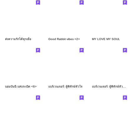
ส่งความรักได้ทุกเมื่อ
Good Rabbit vibes <2>
MY LOVE MY SOUL
บอมบันนี่ แสบระเบิด <6>
แบร์เวนเจอร์: ผู้พิทักษ์หัวใจ
แบร์เวนเจอร์: ผู้พิทักษ์หัวใจ 2