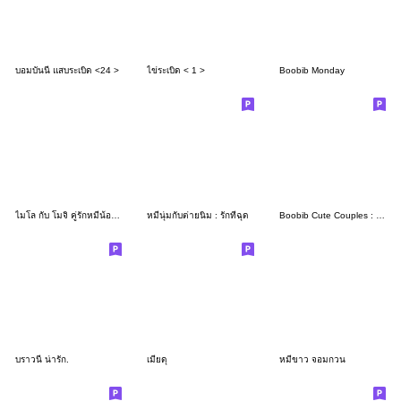
บอมบันนี่ แสบระเบิด <24 >
ไข่ระเบิด < 1 >
Boobib Monday
ไมโล กับ โมจิ คู่รักหมีน้อย V.1
หมีนุ่มกับต่ายนิ่ม : รักที่ฉุด
Boobib Cute Couples : For Girl
บราวนี่ น่ารัก.
เมียดุ
หมีขาว จอมกวน