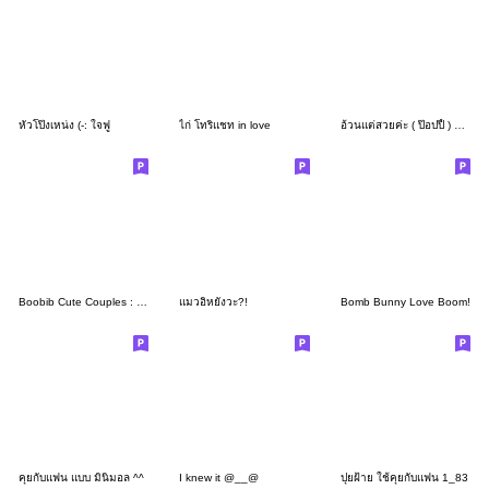
หัวโป๊งเหน่ง (-: ใจฟู
ไก่ โทริแชท in love
อ้วนแต่สวยค่ะ ( ป๊อปปี้ ) by นายต้นไม้
Boobib Cute Couples : For Girl 3
แมวอิหยังวะ?!
Bomb Bunny Love Boom!
คุยกับแฟน แบบ มินิมอล ^^
I knew it @__@
ปุยฝ้าย ใช้คุยกับแฟน 1_83