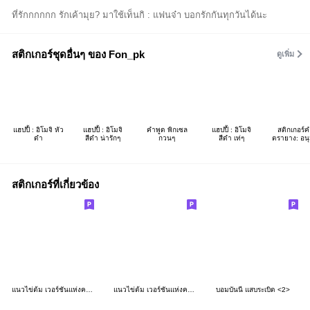
ที่รักกกกกก รักเค้ามุย? มาใช้เท็นกิ : แฟนจ๋า บอกรักกันทุกวันได้นะ
สติกเกอร์ชุดอื่นๆ ของ Fon_pk
ดูเพิ่ม
แฮปปี้ : อิโมจิ หัว
แฮปปี้ : อิโมจิ
คำพูด พิกเซล
แฮปปี้ : อิโมจิ
สติกเกอร์
ดำ
สีดำ น่ารักๆ
กวนๆ
สีดำ เท่ๆ
ตรายาง: อนุม
สติกเกอร์ที่เกี่ยวข้อง
แนวไข่ต้ม เวอร์ชันแห่งความรัก 2
แนวไข่ต้ม เวอร์ชันแห่งความรัก
บอมบันนี่ แสบระเบิด <2>