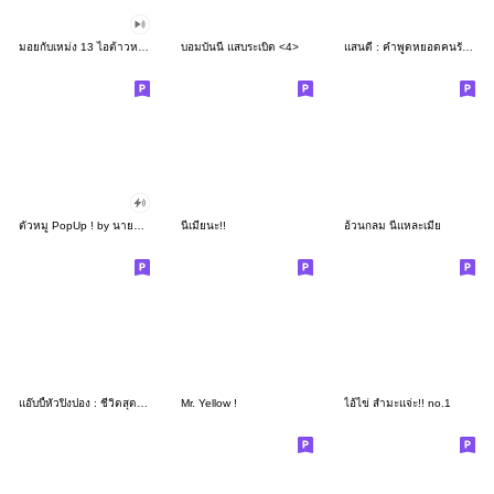
มอยกับเหม่ง 13 ไอต้าวหนึบหนับ
บอมบันนี่ แสบระเบิด <4>
แสนดี : คำพูดหยอดคนรักในทุกๆวัน
ตัวหมู PopUp ! by นายต้นไม้
นี่เมียนะ!!
อ้วนกลม นี่แหละเมีย
แอ๊บบี้หัวปิงปอง : ชีวิตสุดขั้ว
Mr. Yellow !
ไอ้ไข่ สำมะแจ่ะ!! no.1