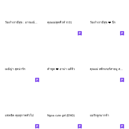
วัยเก๋าเรามีสุข : อารมณ์ดีทุกวัน
คุณแม่สุดคิ้วท์ V.01
วัยเก๋าเรามีสุข ❤️ บิ๊ก
เมย์ญ่า สุดน่ารัก
คำพูด ❤️ อาม่า แต้จิ๋ว
คุณแม่ สติกเกอร์สายมู สายบุญ
แชทฮิต คุยสุภาพทั่วไป
Ngoa cute girl (ENG)
แม่รักลูกมากจ้า