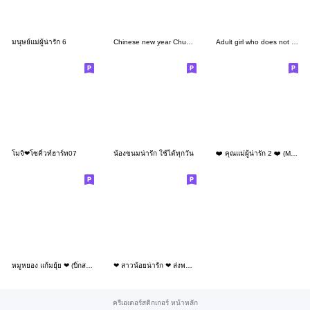
มนุษย์แม่ผู้น่ารัก 6
Chinese new year Chubby Funny 61 MINI
Adult girl who does not lose 12 S&S
โมจิ❤โซคิ้วท์ฮาร์ท07
น้องขนมน่ารัก ใช้ได้ทุกวัน
❤️ คุณแม่ผู้น่ารัก 2 ❤️ (Mini)
หมูหยอง แก้มยุ้ย ❤ (บิ๊กสติกเกอร์)
❤ สาวน้อยน่ารัก ❤ ส่งพลังบวก 2 (Big)
ครีเอเตอร์สติกเกอร์ หน้าหลัก