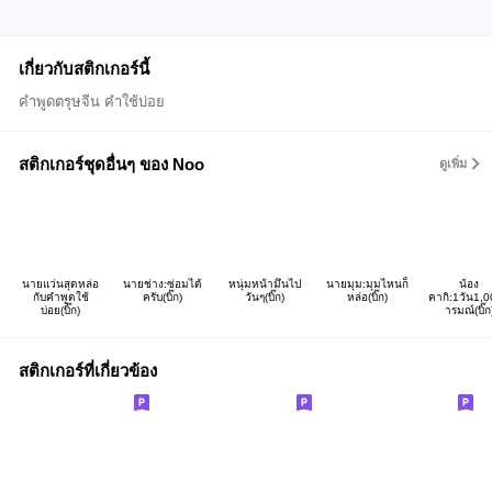
เกี่ยวกับสติกเกอร์นี้
คำพูดตรุษจีน คำใช้บ่อย
สติกเกอร์ชุดอื่นๆ ของ Noo
ดูเพิ่ม
นายแว่นสุดหล่อ
นายช่าง:ซ่อมได้
หนุ่มหน้ามึนไป
นายมุม:มุมไหนก็
น้อง
กับคำพูดใช้
ครับ(บิ๊ก)
วันๆ(บิ๊ก)
หล่อ(บิ๊ก)
คากิ:1วัน1,
บ่อย(บิ๊ก)
ารมณ์(บิ๊ก
สติกเกอร์ที่เกี่ยวข้อง