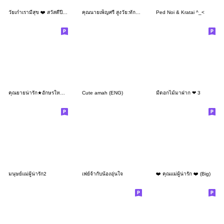
วัยเก๋าเรามีสุข ❤️ สวัสดีปีใหม่ ❤️ BIG
คุณนายเพ็ญศรี สูงวัย:ทักทาย
Ped Noi & Kratai ^_<
คุณยายน่ารัก★อักษรใหญ่ ส่งความรู้สึก 3D
Cute amah (ENG)
มีดอกไม้มาฝาก ❤ 3
มนุษย์แม่ผู้น่ารัก2
เฟย์จ้ากับน้องอุ่นใจ
❤️ คุณแม่ผู้น่ารัก ❤️ (Big)