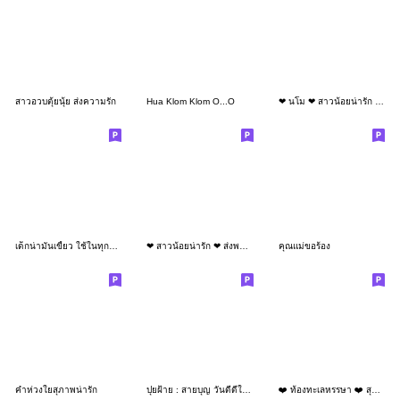
สาวอวบตุ้ยนุ้ย ส่งความรัก
Hua Klom Klom O...O
❤ นโม ❤ สาวน้อยน่ารัก สายบุญ (Mini)
เด็กน่ามันเขี้ยว ใช้ในทุกวัน (ฤดูร้อน)
❤ สาวน้อยน่ารัก ❤ ส่งพลังบวก 1 (Mini)
คุณแม่ขอร้อง
คำห่วงใยสุภาพน่ารัก
ปุยฝ้าย : สายบุญ วันดีดีในใจ
❤️ ท้องทะเลหรรษา ❤️ สุดน่ารัก