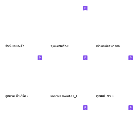
จีนนี่ แม่เองจ้า
ขุ่นแม่ขอร้อง!
เจ้านกน้อยน่ารัก6
ลูกตาล คิ้วเกิร์ล 2
kacco's Dwarf-11_E
คุณแม่,,ขา 3