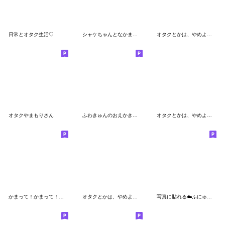
日常とオタク生活♡
シャケちゃんとなかまたち
オタクとかは、やめよう^_^
オタクやまもりさん
ふわきゅんのおえかき♡にこにこ言葉
オタクとかは、やめよう^_^2
かまって！かまって！わんこくん♡
オタクとかは、やめよう^_^3
写真に貼れる︎︎☁️ふにゅ【ぴんく】