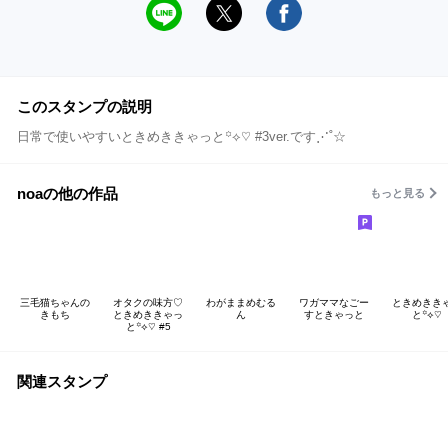
このスタンプの説明
日常で使いやすいときめききゃっと꙳⟡♡ #3ver.です⋰˚☆
noaの他の作品
もっと見る
三毛猫ちゃんの
オタクの味方♡
わがままめむる
ワガママなごー
ときめきき
きもち
ときめききゃっ
ん
すときゃっと
と꙳⟡♡
と꙳⟡♡ #5
関連スタンプ