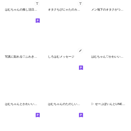
はむちゃんの推し活日記♡
オタクちびにゃたのカスタムスタンプ⁃ ⩊ ⁃
メン地下のオタクがつかえる
写真に貼れる♡ふわきゅん【紫】
しろはむメッセージ
はむちゃん♡かわいいゲージMAXなのです！
はむちゃんとかわいいおともだち♡
はむちゃんのたのしい絵日記♡
▷ せーぶぽいんとLINEスタンプ