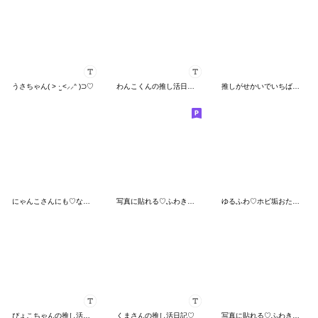
うさちゃん( > ·̫ <⸝⸝ᐢ )⊃♡
わんこくんの推し活日記♡
推しがせかいでいちばん♡
にゃんこさんにも♡なちゅ♡がきた！(夏♡)
写真に貼れる♡ふわきゅん【ピンク＋赤】
ゆるふわ♡ホビ垢おたくねこちゃんの日常♡
ぴょこちゃんの推し活日記♡
くまさんの推し活日記♡
写真に貼れる♡ふわきゅんのおえかき