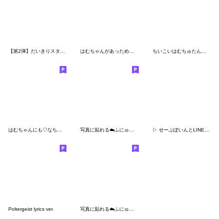
【第2弾】だいきりスタンプ にー
はむちゃんがあっためてあげる♡
ちいこいはむちゅたん☆全力推しかちゅでち
はむちゃんにも♡なちゅ♡がきた！（夏♡）
写真に貼れる︎︎︎︎︎︎☁️ふにゅ【水色
▷ せーぶぽいんとLINEスタンプ第2弾
Poltergeist lyrics ver.
写真に貼れる︎︎☁️ふにゅ【赤】