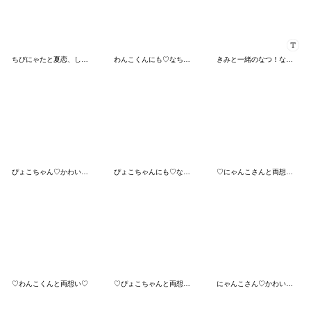
ちびにゃたと夏恋、しよᴗ ⩊ ᴗ
わんこくんにも♡なちゅ♡がきた！(夏♡)
きみと一緒のなつ！なちゅ！chu〜> з <♡
ぴょこちゃん♡かわいいゲージMAXなのです
ぴょこちゃんにも♡なちゅ♡がきた！(夏♡)
♡にゃんこさんと両想い♡
♡わんこくんと両想い♡
♡ぴょこちゃんと両想い♡
にゃんこさん♡かわいいゲージMAXなのです