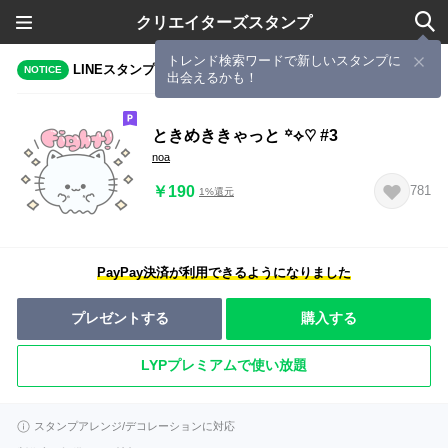
クリエイターズスタンプ
トレンド検索ワードで新しいスタンプに
LINEスタンプメーカーで作成されたスタンプ
NOTICE
出会えるかも！
ときめききゃっと ꙳⟡♡ #3
noa
￥190
781
1%還元
PayPay決済が利用できるようになりました
プレゼントする
購入する
LYPプレミアムで使い放題
スタンプアレンジ/デコレーションに対応