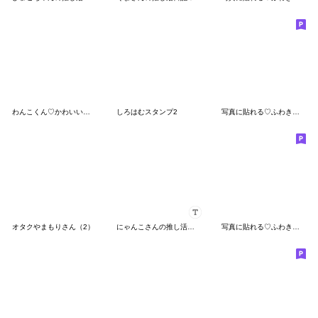
わんこくん♡かわいいゲージMAXなのです！
しろはむスタンプ2
写真に貼れる♡ふわきゅん【黄色＋オレンジ
オタクやまもりさん（2）
にゃんこさんの推し活日記♡
写真に貼れる♡ふわきゅん【みどり】