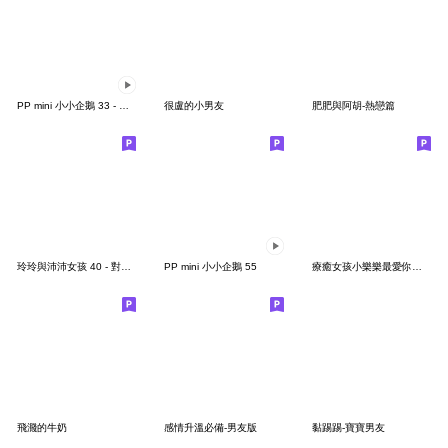
PP mini 小小企鵝 33 - 戀愛篇
很盧的小男友
肥肥與阿胡-熱戀篇
玲玲與沛沛女孩 40 - 對話回復篇1 (玲玲篇)
PP mini 小小企鵝 55
療癒女孩小樂樂最愛你了！
飛濺的牛奶
感情升溫必備-男友版
黏踢踢-寶寶男友