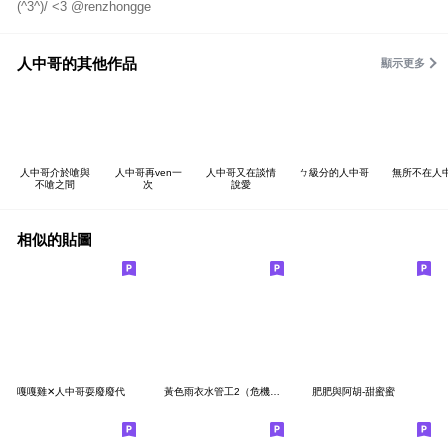
(^3^)/ <3 @renzhongge
人中哥的其他作品
顯示更多
人中哥介於嗆與
人中哥再ven一
人中哥又在談情
ㄅ級分的人中哥
無所不在人
不嗆之間
次
說愛
相似的貼圖
嘎嘎雞✕人中哥耍廢廢代
黃色雨衣水管工2（危機處理）
肥肥與阿胡-甜蜜蜜