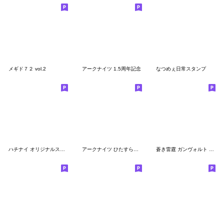
メギド７２ vol.2
アークナイツ 1.5周年記念
なつめぇ日常スタンプ
ハチナイ オリジナルスタンプ vol.3.5
アークナイツ ひたすらスペクター
蒼き雷霆 ガンヴォルト ほんわかスタンプ