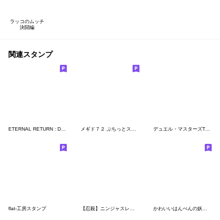
ラッコのムッチ
決闘編
関連スタンプ
ETERNAL RETURN : Daily life on Lumia 01
メギド７２ ぷちっとスタンプvol.1
デュエル・マスターズTCG 第2弾
flat-工房スタンプ
【忍殺】ニンジャスレイヤーVol.2
かわいいはんぺんの妖精さん