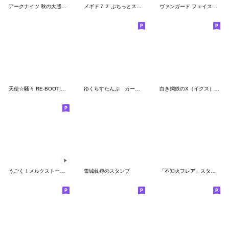
アークナイツ 秋の大感謝祭2023
メギド７２ ぷちっとスタンプvol.3
ヴァンガード フェイスロゴ
天使☆騒々 RE-BOOT!オリジナルスタンプ
ゆくらすたんぷ カードゲーム編
白き鋼鉄のX（イクス） ほんわかスタンプ
うごく！メルクストーリアVol.4
雪城眞尋のスタンプ
「不知火フレア」スタンプVol.2