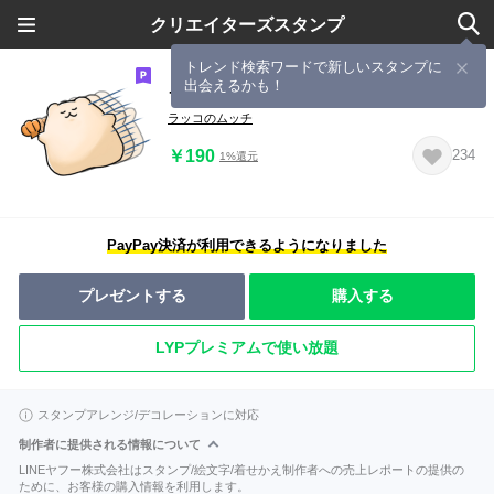
クリエイターズスタンプ
トレンド検索ワードで新しいスタンプに
出会えるかも！
ラッコのムッチ むっちりスタンプ
ラッコのムッチ
￥190
234
1%還元
PayPay決済が利用できるようになりました
プレゼントする
購入する
LYPプレミアムで使い放題
スタンプアレンジ/デコレーションに対応
制作者に提供される情報について
LINEヤフー株式会社はスタンプ/絵文字/着せかえ制作者への売上レポートの提供の
ために、お客様の購入情報を利用します。