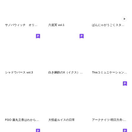
サノバウィッチ オリジナルスタンプ
六道冥 vol.1
ぱんにゃがうごくスタンプ！ 第２弾
シャドウバース vol.3
白き鋼鉄のX（イクス） 名言スタンプ
Thisコミュニケーション(六内円栄)
FGO 藤丸立香はわからない vol.3
大怪盗ルイスの日常
アークナイツ-明日方舟-秋の大感謝祭2021