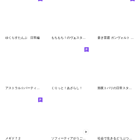
ゆくらすたんぷ 日常編
もちもち！のヴぁスタンプ！Ver2！
蒼き雷霆 ガンヴォルト 名言スタンプ
アストラル☆パーティー公式スタンプ Vol.1
くりっと！あざらし！
朔夜トバリの日常スタンプ
メギド７２
ソフィーティアがうごくスタンプ
社会で生きるどうぶつたち