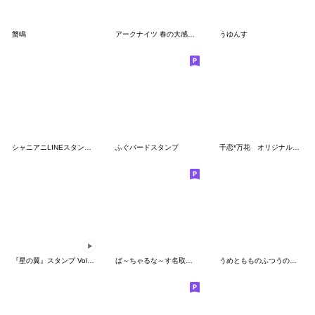
蟹鳴
アークナイツ 春の大感謝祭2022
うゆんす
シャニアニLINEスタンプvol.1
ふぐバードスタンプ
千恋*万花 オリジナルスタンプ
『星の翼』スタンプ Vol.2 シャオリン
ば～ちゃるな～す名取さな2
うめともものふつうの暮らし 6