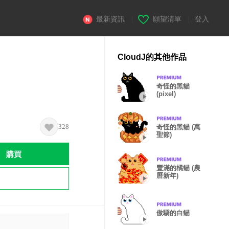
最新資訊
|
願望清單
|
登入
CloudJ的其他作品
奇怪的黑貓
(pixel)
328
奇怪的黑貓 (萬
聖節)
購買
豐滿的橘貓 (農
曆新年)
傲驕的白貓