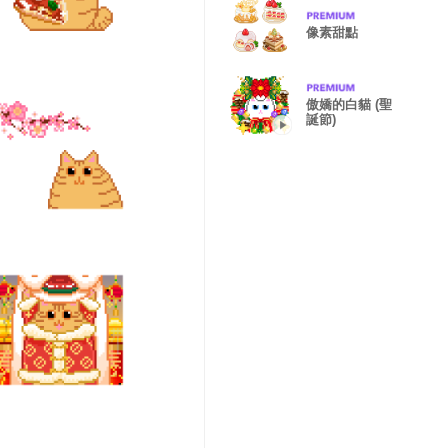
像素甜點
傲嬌的白貓 (聖
誕節)