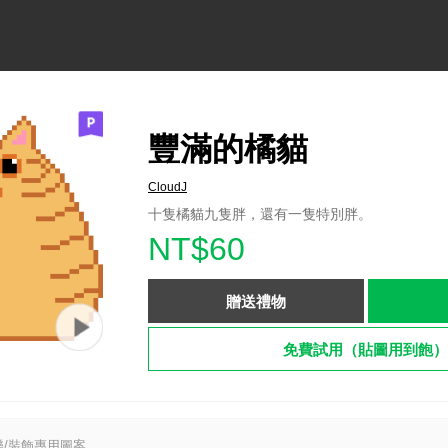
豐滿的橘貓
CloudJ
十隻橘貓九隻胖，還有一隻特別胖。
NT$60
贈送禮物
免費試用（貼圖用到飽）
/裝飾專用圖案