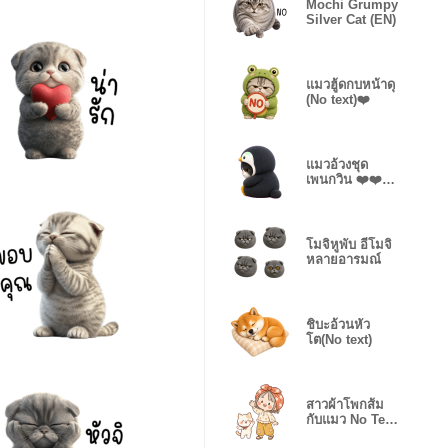
Mochi Grumpy
Silver Cat (EN)
แมวฮู้ดกบหน้าดุ
(No text)❤️
แมวอ้วงชุด
เพนกวิน ❤️❤️
(No text)
โมจิหูพับ อีโมจิ
หลายอารมณ์
ชิบะอ้วนหัว
โต(No text)
สาวผ้าโพกส้ม
กับแมว No Text
❤️