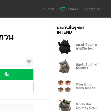
ประกาศ
|
วิชลิสต์
|
เข้าสู่ระบบ
ผลงานอื่นๆ ของ
INTEND
นกวน
แมวดำอ้วนสาย
กวน(No text)
น้องโมจิแมวเทา
อ้วนหน้า
กวน(No text)❤️
ซื้อ
Otter Emoji
!
Many Moods
Mochi the
Grumpy Gray