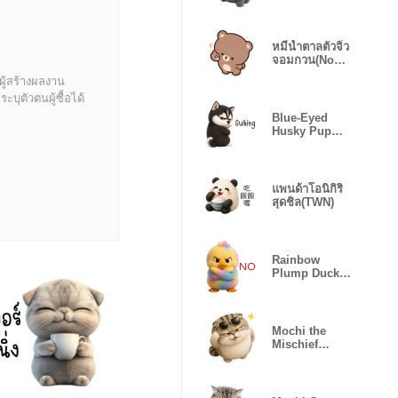
Cat(EN)
หมีน้ำตาลตัวจิ๋ว
จอมกวน(No
text)❤️
ผู้สร้างผลงาน
บุตัวตนผู้ซื้อได้
Blue-Eyed
Husky Pup
Mood(EN)
แพนด้าโอนิกิริ
สุดชิล(TWN)
Rainbow
Plump Duck
Daily(TWN)
Mochi the
Mischief
Cat(EN)