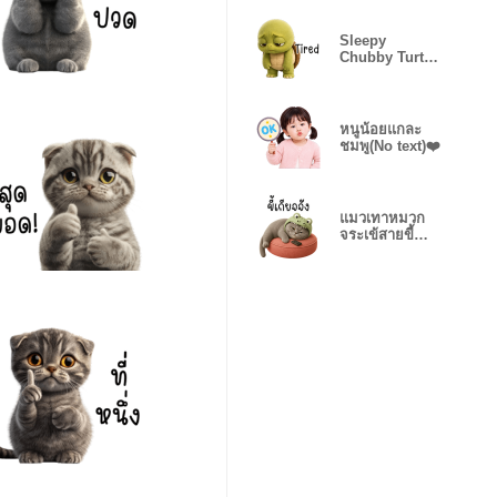
Sleepy
Chubby Turtle
Days(EN)
หนูน้อยแกละ
ชมพู(No text)❤️
แมวเทาหมวก
จระเข้สายขี้
เกียจ❤️