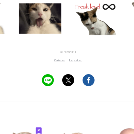
© t1mid111
Catatan
Laporkan