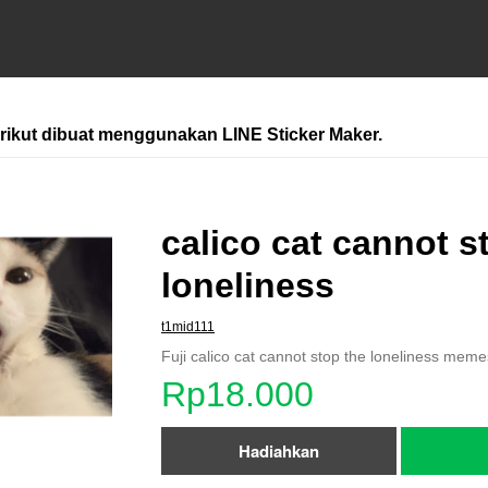
erikut dibuat menggunakan LINE Sticker Maker.
calico cat cannot s
loneliness
t1mid111
Fuji calico cat cannot stop the loneliness meme
Rp18.000
Hadiahkan