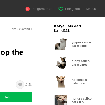
Pengumuman
|
Keinginan
|
Masuk
Karya Lain dari
Coba Sekarang
t1mid111
yippee calico
cat memes
top the
funny calico
cat memes
s.
no context
calico cat
10.5k
memes
Beli
hungry calico
cat GIFs