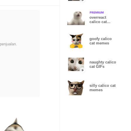
overreact
calico cat
memes
goofy calico
cat memes
penjualan.
naughty calico
cat GIFs
silly calico cat
memes