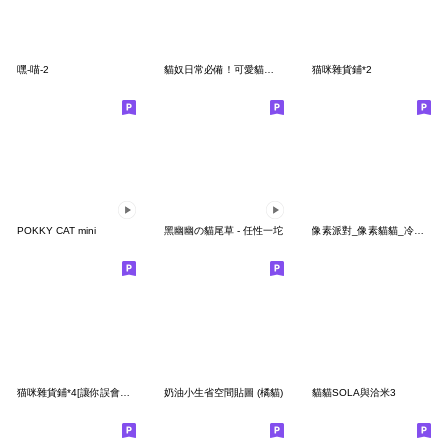
嘿-喵-2
貓奴日常必備！可愛貓咪實用貼圖
猫咪雜貨鋪*2
POKKY CAT mini
黑幽幽の貓尾草 - 任性一坨
像素派對_像素貓貓_冷涼咖好
猫咪雜貨鋪*4[讓你誤會了，我在找磚塊]
奶油小生省空間貼圖 (橘貓)
貓貓SOLA與洽米3