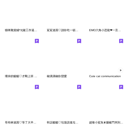
猫咪雜貨鋪*3[被工作逼瘋的喵]
鯊鯊迷因♡請你吃一頓粗飽
EMO六角小恐龍❤一言不合就情勒
壞掉的貓貓♡才剛上班 就想下班
椒滴滴椒你戀愛
Cute cat communication
哥布林迷因♡等了大半輩子,換來了已讀
幹話貓貓♡垃圾請進垃圾車
超嗆小鯊魚♛腦被門夾到?_修正