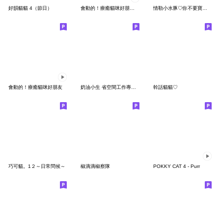
好韻貓貓 4（節日）
會動的！療癒貓咪好朋友２
情勒小水豚♡你不要寶寶我了嗎
會動的！療癒貓咪好朋友
奶油小生 省空間工作專用 (灰白虎斑貓)
幹話貓貓♡
巧可貓。1２～日常問候～
椒滴滴椒察隊
POKKY CAT 4 - Purr