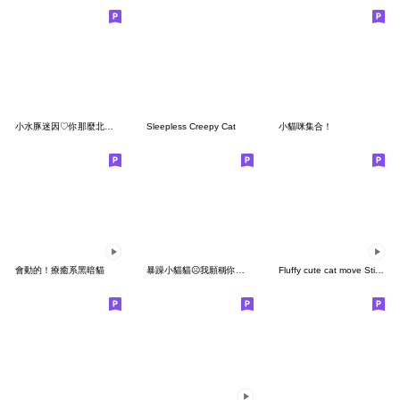
小水豚迷因♡你那麼北七,我有啥辦法
Sleepless Creepy Cat
小貓咪集合！
會動的！療癒系黑暗貓
暴躁小貓貓☹我願稱你為幹話王
Fluffy cute cat move Sticker