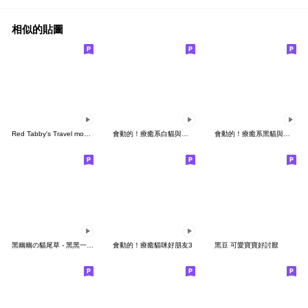
相似的貼圖
Red Tabby's Travel move sticker
會動的！療癒系白貓與主人
會動的！療癒系黑貓與主人
黑幽幽の貓尾草 - 黑黑一坨真可愛！
會動的！療癒貓咪好朋友3
黑豆 可愛寶寶好討厭