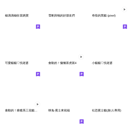
椒滴滴椒你當媽寶
雪豹與牠的好朋友們
奇怪的黑貓 (pixel)
可愛貓貓♡找老婆
會動的！慵懶茶虎斑4
小貓貓♡找老婆
會動的！療癒系三花貓與主人
咪兔-賓士來祝福
社恐賓士貓(臭I人專用)