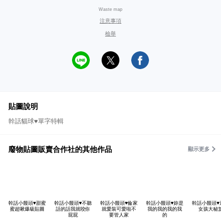
Waste map
注意事項
檢舉
貼圖說明
幹話貓球♥單字特輯
廢物貼圖販賣合作社的其他作品
顯示更多
幹話小饅頭♥甜蜜
幹話小饅頭♥不聽
幹話小饅頭♥倫家
幹話小饅頭♥妳是
幹話小饅頭♥
蜜超啾爆級貼圖
話的話我就咬你
就愛裝可愛啦不
我的我的我的我
女孩大秘
屁屁
要管人家
的