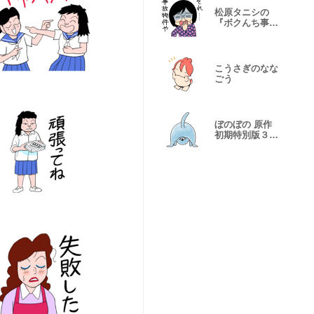
松原タニシの
『ボクんち事故
物件』２
こうさぎのなな
ごう
ぼのぼの 原作
初期特別版３
あおり集