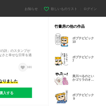
お知らせ
|
欲しいものリスト
|
ログイン
竹書房の他の作品
ポプテピピック
10
虐の詩」のスタンプが
なさと幸せな日常を過
ポプテピピック
7
101
美川べるのとい
かゴリラのオタ
になりました
活スタンプ
購入する
ポプテピピック
９