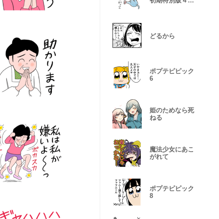
初期特別版４
➡︎集
どるから
ポプテピピック
6
姫のためなら死
ねる
魔法少女にあこ
がれて
ポプテピピック
8