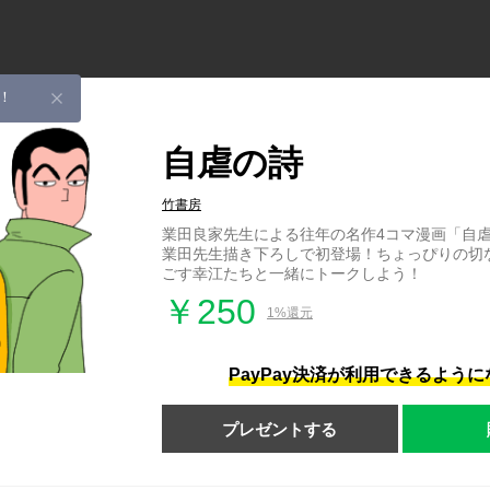
！
自虐の詩
竹書房
業田良家先生による往年の名作4コマ漫画「自
業田先生描き下ろしで初登場！ちょっぴりの切
ごす幸江たちと一緒にトークしよう！
￥250
1%還元
PayPay決済が利用できるよう
プレゼントする