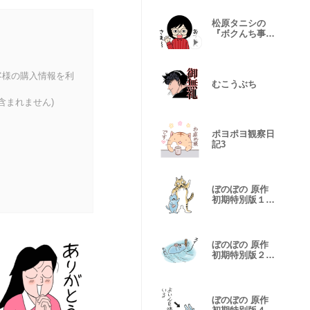
松原タニシの
『ボクんち事故
物件』3
客様の購入情報を利
むこうぶち
含まれません)
ポヨポヨ観察日
記3
ぼのぼの 原作
初期特別版１
ぼの暮らし集
ぼのぼの 原作
初期特別版２
ぼの音集
ぼのぼの 原作