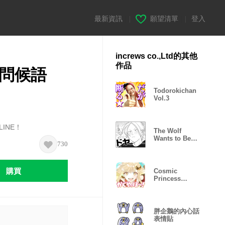
最新資訊
|
願望清單
|
登入
increws co.,Ltd的其他
作品
”問候語
Todorokichan
Vol.3
INE！
The Wolf
Wants to Be
730
Attacked Vol.2
購買
Cosmic
Princess
Kaguya! Vol.1
胖企鵝的內心話
表情貼