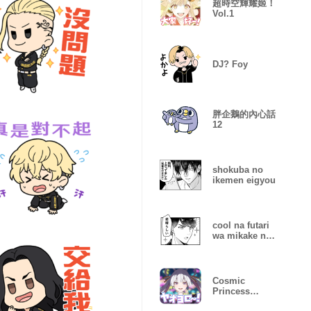
超時空輝耀姬！
Vol.1
DJ? Foy
胖企鵝的內心話
12
shokuba no
ikemen eigyou
cool na futari
wa mikake ni
yoranai
Cosmic
Princess
Kaguya! Vol.2