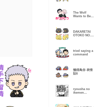
The Wolf
Wants to Be
Attacked Vol.1
DAKARETAI
OTOKO NO.1
NI
ODOSARETEI
MASU
tried saying a
command
懶得鳥你 表情
貼6
ryousha no
ikemen
douryou