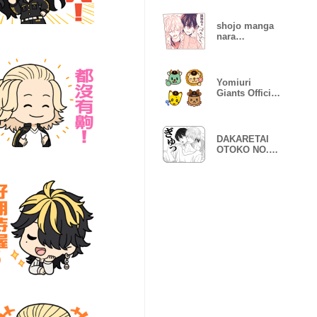
shojo manga
nara
kanawanai koi
Yomiuri
Giants Official
Emoji 2026
DAKARETAI
OTOKO NO.1
NI
ODOSARETEI
MASU