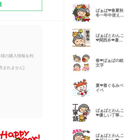
題
ばぁば❤︎春夏秋
冬一年中使える
スタンプ
ばぁばとわんこ
❤︎関西弁❤︎暑い
夏スタンプ
客様の購入情報を利
春❤︎ばぁばの絵
文字
含まれません)
夏❤︎着ぐるみベ
イベ
ばぁばとわんこ
❤︎優しい丁寧語
スタンプ
ばぁばとわんこ