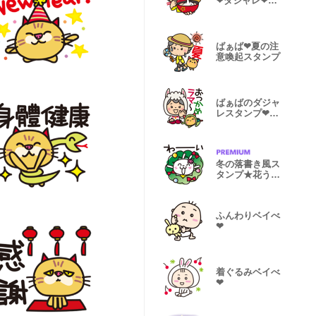
❤︎ダジャレ❤︎食
べ物編2
ばぁば❤︎夏の注
意喚起スタンプ
ばぁばのダジャ
レスタンプ❤︎生
き物編2
冬の落書き風ス
タンプ★花うさ
ちゃん
ふんわりベイべ
❤︎
着ぐるみベイべ
❤︎