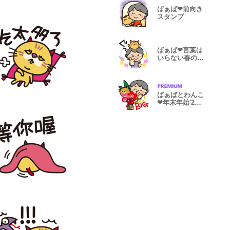
ばぁば❤︎前向き
スタンプ
ばぁば❤︎言葉は
いらない春のス
タンプ
ばぁばとわんこ
❤︎年末年始'26
再販❤︎BIG