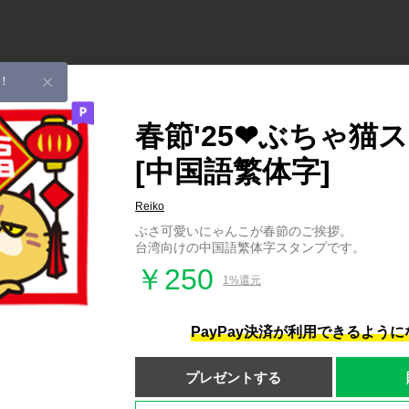
！
春節'25❤︎ぶちゃ猫
[中国語繁体字]
Reiko
ぶさ可愛いにゃんこが春節のご挨拶。
台湾向けの中国語繁体字スタンプです。
￥250
1%還元
PayPay決済が利用できるよう
プレゼントする