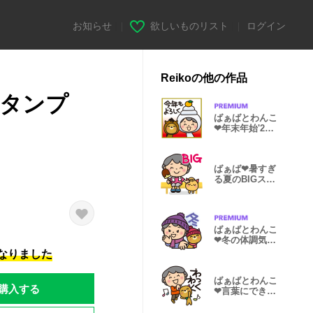
お知らせ
|
欲しいものリスト
|
ログイン
Reikoの他の作品
スタンプ
ばぁばとわんこ
❤︎年末年始'25-
26［再販］
ばぁば❤︎暑すぎ
る夏のBIGスタ
ンプ
ばぁばとわんこ
❤︎冬の体調気遣
うスタンプ
になりました
ばぁばとわんこ
購入する
❤︎言葉にできな
いスタンプ