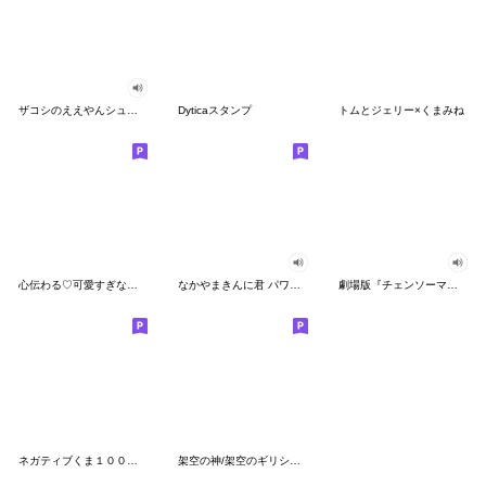
ザコシのええやんシューシュースタンプ
Dyticaスタンプ
トムとジェリー×くまみね
心伝わる♡可愛すぎない大人の長文スタンプ
なかやまきんに君 パワー!!スタンプ
劇場版『チェンソーマン レゼ篇』
ネガティブくま１００％ 憂鬱な一日
架空の神/架空のギリシャ神話