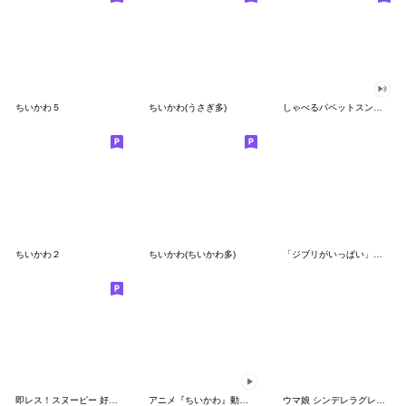
ちいかわ５
ちいかわ(うさぎ多)
しゃべるパペットスンスン（GOOD）
ちいかわ２
ちいかわ(ちいかわ多)
「ジブリがいっぱい」スタンプ
即レス！スヌーピー 好印象な長文スタンプ
アニメ『ちいかわ』動くLINEスタンプ vol.1
ウマ娘 シンデレラグレイ かんたんオグリ