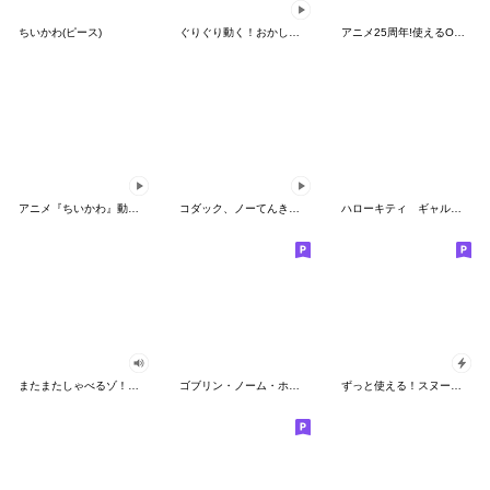
ちいかわ(ピース)
ぐりぐり動く！おかしなポケモンスタンプ
アニメ25周年!使えるONE PIECEスタンプ
アニメ『ちいかわ』動くLINEスタンプ vol.2
コダック、ノーてんきに悩み中！
ハローキティ ギャルバイブス♡
またまたしゃべるゾ！クレヨンしんちゃん
ゴブリン・ノーム・ホーン
ずっと使える！スヌーピーのグリーティング