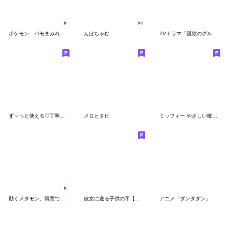
ポケモン パモまみれスタンプ
んぽちゃむ
TVドラマ「孤独のグルメ」
ず～っと使える♡丁寧な敬語お辞儀スタンプ
メロとタビ
ミッフィー やさしい敬語スタンプ
動くメタモン。得意でも苦手でもへんしん！
彼女に送る子供の字【カップル・彼氏】
アニメ「ダンダダン」