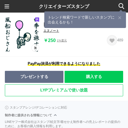
クリエイターズスタンプ
トレンド検索ワードで新しいスタンプに
出会えるかも！
四季を旅する風船おじさん
エヌノート
￥250
489
1%還元
PayPay決済が利用できるようになりました
プレゼントする
購入する
LYPプレミアムで使い放題
スタンプアレンジ/デコレーションに対応
制作者に提供される情報について
LINEヤフー株式会社はスタンプ/絵文字/着せかえ制作者への売上レポートの提供の
ために、お客様の購入情報を利用します。