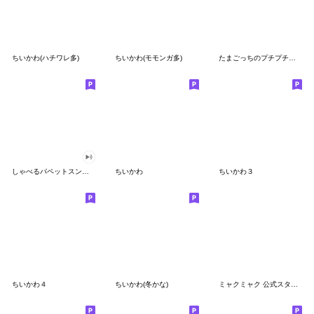
ちいかわ(ハチワレ多)
ちいかわ(モモンガ多)
たまごっちのプチプチおみせっち
しゃべるパペットスンスン
ちいかわ
ちいかわ３
ちいかわ４
ちいかわ(冬かな)
ミャクミャク 公式スタンプ第２弾