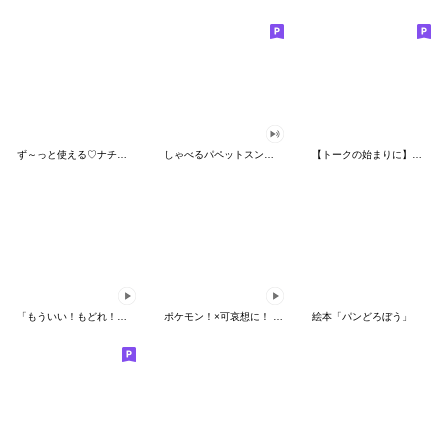
ず～っと使える♡ナチュラルガール
しゃべるパペットスンスン（HAPPY）
【トークの始まりに】ゆるカワ♪スヌーピー
「もういい！もどれ！ピカチュウ！」
ポケモン！×可哀想に！ ムチっとスタンプ
絵本「パンどろぼう」