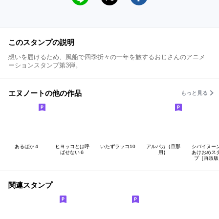
このスタンプの説明
想いを届けるため、風船で四季折々の一年を旅するおじさんのアニメ
ーションスタンプ第3弾。
エヌノートの他の作品
もっと見る
あるばか４
ヒヨッコとは呼
いたずラッコ10
アルバカ｛旦那
シバイヌー
ばせない６
用｝
あけおめス
プ［再販版
関連スタンプ