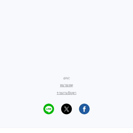
@NC
หมายเหตุ
รายงานปัญหา