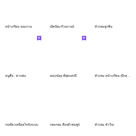
หน้าเกรียน จอมกวน
เป็ดบ๊อบ-ก๊วนกวน5
หัวกลมลูกชิ้น
หนูดื้อ : ด่าแซ่บ
เหม่งน้อย ที่สุดแห่งปี
หัวกลม หน้าเกรียน (บิ๊กสติกเกอร์)
กบเขียวเหนื่อยใจกับระบบ
กลมกลม สั้นๆตัวชมพู5
หัวกลม หัววีน!