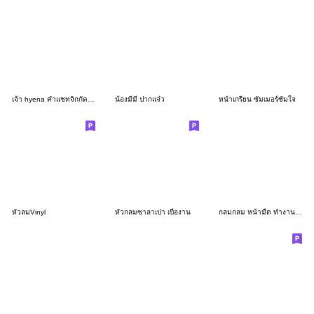
เจ้า hyena คำแชทจิกกัดเบาๆ
น้องมีมี่ ปากแจ๋ว
หน้าเกรียน ซัมเมอร์ซัมใจ
หัวลมVinyl
หัวกลมซาลาเปา เบื่องาน
กลมกลม หน้ามืด ทำงาน 3D