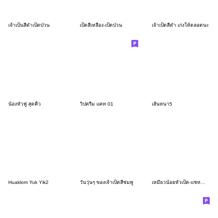
เจ้าเป็นสีดำเป็ดป่วน
เป็ดสีเหลือง-เป็ดป่วน
เจ้าเป็ดสีดำ เก่งให้ตลอดนะ
น้องหัวฟู สุดคิ้ว
วิปครีม แคท 01
เส้นหนา5
Huaklom Yuk Yik2
วันวุ่นๆ ของเจ้าเป็ดสีชมพู
เหมียวน้อยหัวเป็ด-แชททำงาน