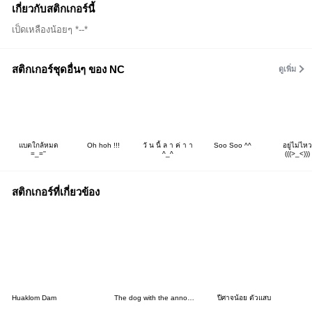
เกี่ยวกับสติกเกอร์นี้
เป็ดเหลืองน้อยๆ *--*
สติกเกอร์ชุดอื่นๆ ของ NC
ดูเพิ่ม
แบตใกล้หมด
Oh hoh !!!
วั น นี้ ล า ค่ า า
Soo Soo ^^
อยู่ไม่ไหว
=_=''
^_^
(((>_<)))
สติกเกอร์ที่เกี่ยวข้อง
Huaklom Dam
The dog with the annoying face
ปีศาจน้อย ตัวแสบ