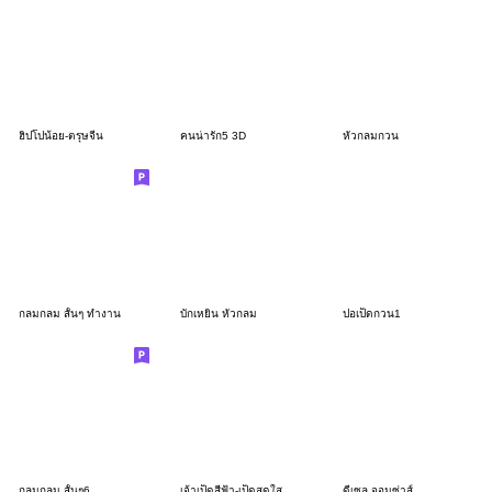
ฮิปโปน้อย-ตรุษจีน
คนน่ารัก5 3D
หัวกลมกวน
กลมกลม สั้นๆ ทำงาน
บักเหยิน หัวกลม
ปอเป็ดกวน1
กลมกลม สั้นๆ6
เจ้าเป็ดสีฟ้า-เป็ดสดใส
ดีเซล จอมซ่าส์