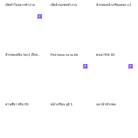
เป็ดดำไม่อยากทำงาน
เป็ดอ้วนแชททำงาน
หัวกลมหน้าเกรียนตลก v.2
หัวกลมเหยิน Ver.2 (บิ๊กสติกเกอร์)
Ped kaow na ta lok
คนน่ารัก6 3D
ห่านสีขาวที่น่ารัก
หน้าเกรียน อุอิ 3
แมวน้ำหัวกลม