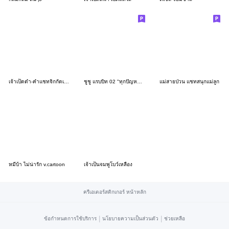
เจ้าเป็ดดำ-คำแชทจิกกัดเบาๆ3
ชูชู แรบบิท 02 "ทุกปัญหามีตรูเสมอ"
แม่สายป่วน แชทสนุกแม่ลูก
หมีบ้า ไม่น่ารัก v.cartoon
เจ้าเป็นจมพูโบว์เหลือง
ครีเอเตอร์สติกเกอร์ หน้าหลัก
|
|
ข้อกำหนดการใช้บริการ
นโยบายความเป็นส่วนตัว
ช่วยเหลือ