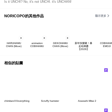
Is it UNCHI? No, it's not UNCHI. it's UNCHAN!
NORICOPO的其他作品
顯示更多
HARUHAMU
animation
GEKOHAMU
新年快樂啾！暴
COBIHAM
CHAN (Move)
COBIHAMU
CHAN (Move)
走哈姆醬
EMOJI
【2026】
相似的貼圖
chimitan/////everything
Scruffy hamster
Azarashi Mitai 2