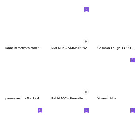
rabbit sometimes carrot Just kidding11
NMENEKO ANIMATION2
Chimitan Laugh! LOLOLOL
pometone: It's Too Hot!
Rabbit100% Kansaiben animation 2026
Yurutto Ucha