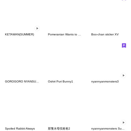
KETAWAN(SUMMER)
Pomeranian Wants to Quit #3
Boo-chan sticker XV
GOROGORO NYANSUKE (DAILY RESPONSE)
Oshiri Puri Bunny1
nyannyanmonsters3
Spoiled Rabbit Always
那隻水母找爸爸2
nyannyanmonsters Summer ver.