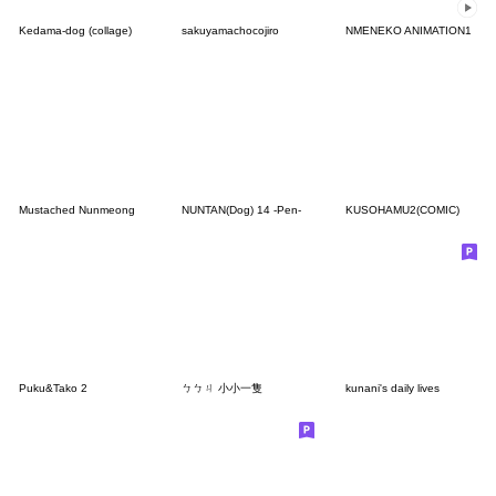
Kedama-dog (collage)
sakuyamachocojiro
NMENEKO ANIMATION1
Mustached Nunmeong
NUNTAN(Dog) 14 -Pen-
KUSOHAMU2(COMIC)
Puku&Tako 2
ㄅㄅㄐ 小小一隻
kunani's daily lives