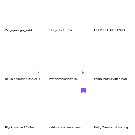
Wagapokega_vol.4
Noisy chicken65
ONNA NO SONO NO HOSHI 2
ha ko animation sticker_1
nyannyanmonsters4
chiikoi hamucyutan haru
Piyokomame 16 (Response)
rabbit sometimes carrot baby2
Melty Summer Numeong