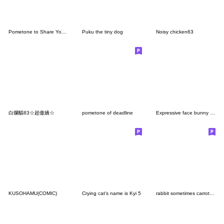
Pometone to Share Your Feelings
Puku the tiny dog
Noisy chicken63
白爛貓83☆超傲嬌☆
pometone of deadline
Expressive face bunny sticker 2
KUSOHAMU(COMIC)
Crying cat's name is Kyi 5
rabbit sometimes carrot OSHIKATSU purple