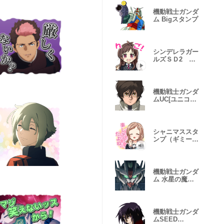
機動戦士ガンダ
ム Bigスタンプ
シンデレラガー
ルズＳＤ2 キ
ュート編
機動戦士ガンダ
ムUC[ユニコー
ン]
シャニマススタ
ンプ（ギミー
編）
機動戦士ガンダ
ム 水星の魔女
vol.2
機動戦士ガンダ
ムSEED