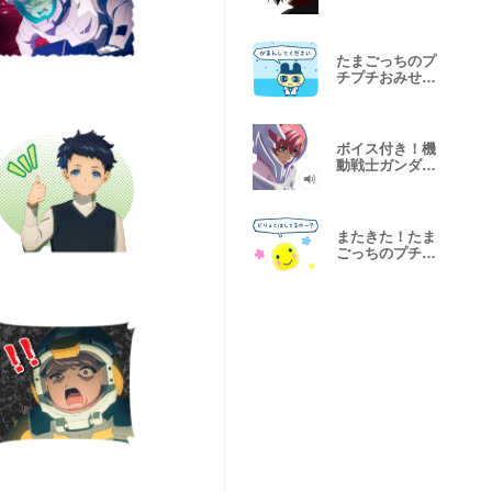
DESTINY
たまごっちのプ
チプチおみせっ
ち
ボイス付き！機
動戦士ガンダム
SEED
FREEDOM
またきた！たま
ごっちのプチプ
チおみせっち