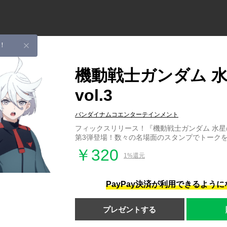
！
機動戦士ガンダム 
vol.3
バンダイナムコエンターテインメント
フィックスリリース！『機動戦士ガンダム 水
第3弾登場！数々の名場面のスタンプでトーク
￥320
1%還元
PayPay決済が利用できるよう
プレゼントする