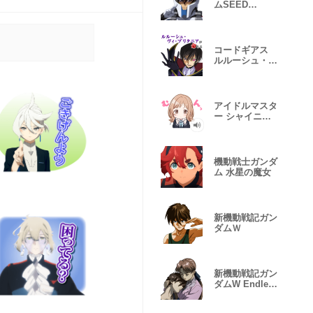
ムSEED
FREEDOM
コードギアス
ルルーシュ・ラ
ンペルージ
アイドルマスタ
ー シャイニー
カラーズ
機動戦士ガンダ
ム 水星の魔女
新機動戦記ガン
ダムＷ
新機動戦記ガン
ダムW Endless
Waltz