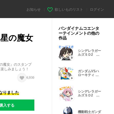
お知らせ
|
欲しいものリスト
|
ログイン
バンダイナムコエンタ
ーテインメントの他の
水星の魔女
作品
シンデレラガー
ルズＳＤ2 ク
ール編
星の魔女』のスタンプ
を楽しみましょう！
ガンダムVSハ
ローキティ ガ
6,930
ンダムver
シンデレラガー
になりました
ルズＳＤ2 パ
ッション編
購入する
機動戦士ガンダ