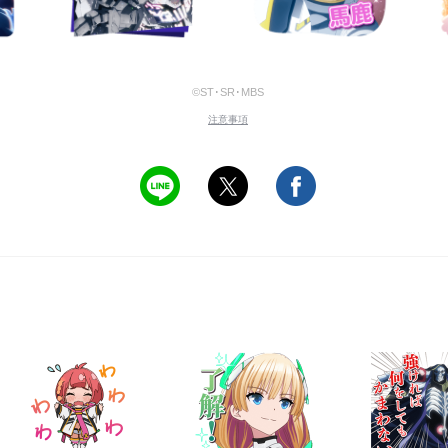
©ST･SR･MBS
注意事項