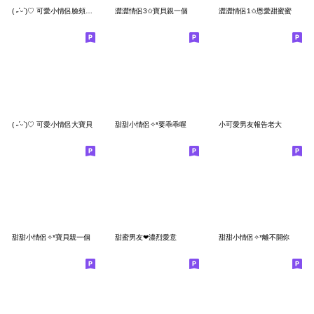
( ˶ˊᵕˋ)♡ 可愛小情侶臉頰貼貼
澀澀情侶3✩寶貝親一個
澀澀情侶1✩恩愛甜蜜蜜
( ˶ˊᵕˋ)♡ 可愛小情侶大寶貝
甜甜小情侶✧*要乖乖喔
小可愛男友報告老大
甜甜小情侶✧*寶貝親一個
甜蜜男友❤濃烈愛意
甜甜小情侶✧*離不開你