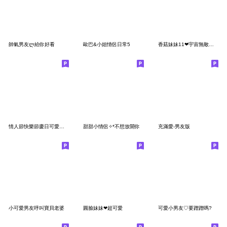
帥氣男友ლ給你好看
歐巴&小姐情侶日常5
香菇妹妹11❤宇宙無敵超級愛你
情人節快樂節慶日可愛限定
甜甜小情侶✧*不想放開你
充滿愛-男友版
小可愛男友呼叫寶貝老婆
圓臉妹妹❤︎超可愛
可愛小男友♡要蹭蹭嗎?