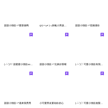
甜甜小情侶✧*要那個嗎
ლ( • ̀ω•́ )っ帥氣小男孩超級愛你
甜甜小情侶✧*想賴著你
( ˶ˊᵕˋ)੭♡ 甜蜜蜜小情侶so sweet
甜甜小情侶✧*北鼻好香喔
( ˶ˊᵕˋ)♡ 可愛小情侶有我陪你
甜甜小情侶✧*過來我秀秀
小可愛男友要劫你的心
( ˶ˊᵕˋ)♡ 可愛小情侶抱緊處理