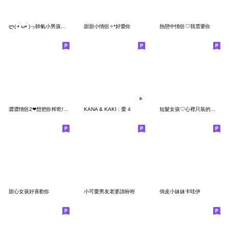
ლ( • ̀ω•́ )っ帥氣小男孩愛你喔
甜甜小情侶✧*好愛你
熱戀中情侶♡我需要你
澀澀情侶2❤想把你榨乾! (大貼圖)
KANA & KAKI : 愛 4
短髮女孩♡心裡只裝的下你
甜心女孩好喜歡你
小可愛男友老婆請吩咐
俏皮小妹妹卡哇伊