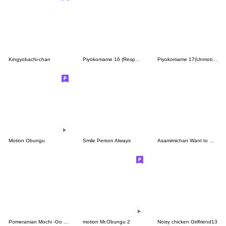
Kingyobachi-chan
Piyokomame 16 (Response)
Piyokomame 17(Unmotivated)
Motion Obungu
Smile Person Always
Asamimichan Want to Be Loved stickers
Pomeranian Mochi -Go out-
motion Mr.Obungu 2
Noisy chicken Girlfriend13