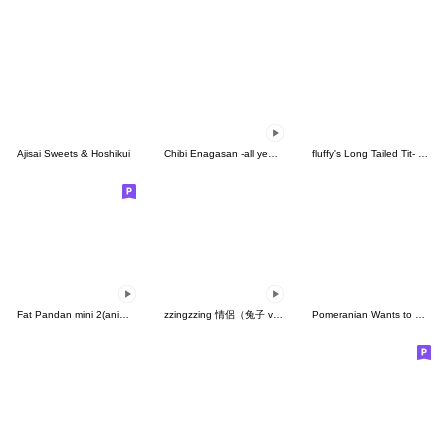
Ajisai Sweets & Hoshikui
Chibi Enagasan -all year round-
fluffy's Long Tailed Tit- Praise-
Fat Pandan mini 2(animated)
zzingzzing 情侶（兔子 ver.）3
Pomeranian Wants to Quit #3