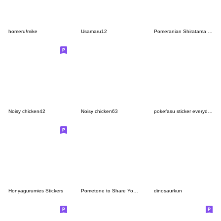
homeru!mike
Usamaru12
Pomeranian Shiratama - daily-
Noisy chicken42
Noisy chicken63
pokefasu sticker everyday 2026
Honyagurumies Stickers
Pometone to Share Your Feelings
dinosaurkun