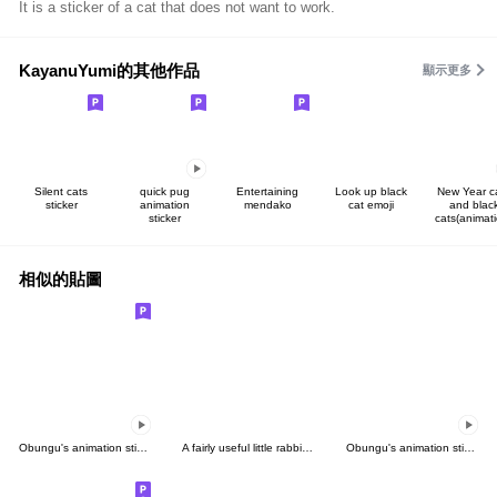
It is a sticker of a cat that does not want to work.
KayanuYumi的其他作品
顯示更多
Silent cats
quick pug
Entertaining
Look up black
New Year c
sticker
animation
mendako
cat emoji
and blac
sticker
cats(animati
相似的貼圖
Obungu's animation sticker
A fairly useful little rabbit ver2
Obungu's animation sticker 2