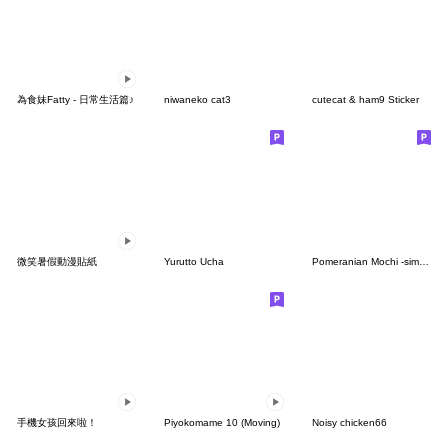
為食妹Fatty - 日常生活篇♪
niwaneko cat3
cutecat & ham9 Sticker
微笑暑假動漫貼紙
Yurutto Ucha
Pomeranian Mochi -simple-
手機女孩回來啦！
Piyokomame 10 (Moving)
Noisy chicken66