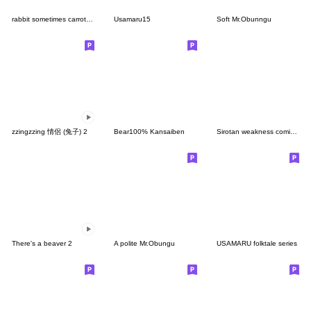
rabbit sometimes carrot (Not well)
Usamaru15
Soft Mr.Obunngu
zzingzzing 情侶 (兔子) 2
Bear100% Kansaiben
Sirotan weakness comic style sticker 3
There's a beaver 2
A polite Mr.Obungu
USAMARU folktale series