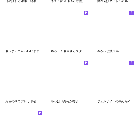
【公認】池添謙一騎手のスタンプ
ネズミ捕り【ゆる敬語】
僕の名はタイトルホルダー！[公認]
おうまってかわいいよね
ゆるーくお馬さんスタンプ
ゆるっと競走馬
片目のサラブレッド福ちゃんのPERFECT DAYS
やっぱり栗毛が好き
ヴェルサイユの馬たちVol.2