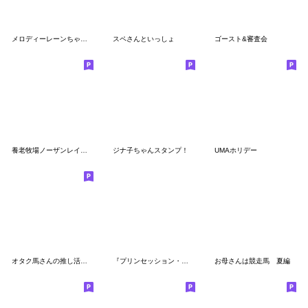
メロディーレーンちゃん公式スタンプ2
スペさんといっしょ
ゴースト&審査会
養老牧場ノーザンレイクの牧場猫メト＆チビ
ジナ子ちゃんスタンプ！
UMAホリデー
オタク馬さんの推し活スタンプ
『プリンセッション・オーケストラ』第4弾
お母さんは競走馬 夏編