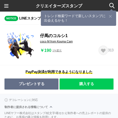
クリエイターズスタンプ
トレンド検索ワードで新しいスタンプに
LINEスタンプメーカーで作成されたスタンプ
NOTICE
出会えるかも！
仔馬のコルシ1
coco M from Kouma Cam
￥190
313
1%還元
PayPay決済が利用できるようになりました
プレゼントする
購入する
デコレーションに対応
制作者に提供される情報について
LINEヤフー株式会社はスタンプ/絵文字/着せかえ制作者への売上レポートの提供の
ために、お客様の購入情報を利用します。