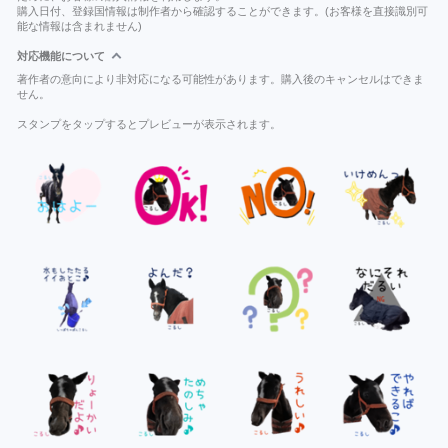
購入日付、登録国情報は制作者から確認することができます。(お客様を直接識別可
能な情報は含まれません)
対応機能について
著作者の意向により非対応になる可能性があります。購入後のキャンセルはできま
せん。
スタンプをタップするとプレビューが表示されます。