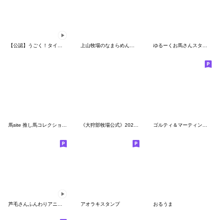
【公認】うごく！タイトルホルダーくん
上山牧場のなまらめんこい仔馬ちゃんたち
ゆるーくお馬さんスタンプ3
馬site 推し馬コレクション スタンプ
《大狩部牧場公式》2026年の子馬たち Part1
ゴルティ＆マーティンの馬主ライフ第2弾
芦毛さんふんわりアニメーションスタンプ
アオラキスタンプ
おるうま