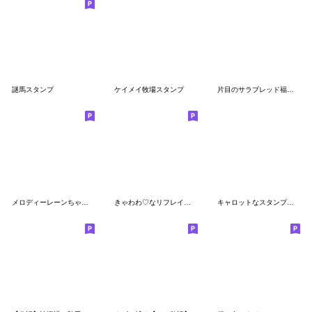
謎馬スタンプ
ケイメイ牧場スタンプ
片目のサラブレッド福ちゃんLINEスタンプ②
メロディーレーンちゃん公式スタンプ
きゃわわ♡なリフレイムのすたんぷ【公認】
キャロットなスタンプ～第３弾（募集編）～