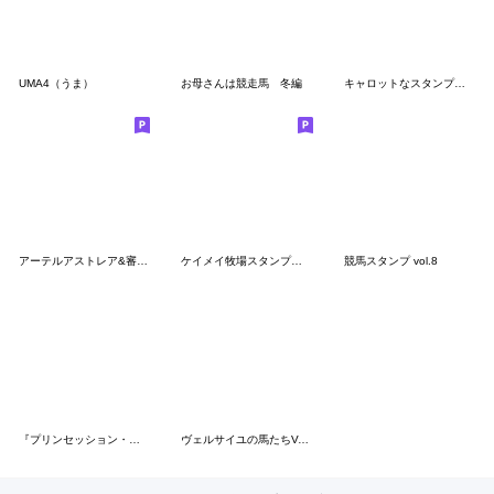
UMA4（うま）
お母さんは競走馬 冬編
キャロットなスタンプ～第４弾（GIII編）～
アーテルアストレア&審査会
ケイメイ牧場スタンプ～日常使い編～
競馬スタンプ vol.8
『プリンセッション・オーケストラ』第3弾
ヴェルサイユの馬たちVol.3+お正月