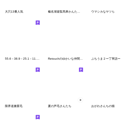
大穴13番人気
榛名湖遊覧馬車かんたろうくん2
ウマシカなヤツら
55.6－38.9－25.1－11.5 (坂路・良)
Retouchのゆかいな仲間たち
ぶちうま２ー丁寧語ー
限界道膝栗毛
夏の芦毛さんたち
おがわさんちの猫