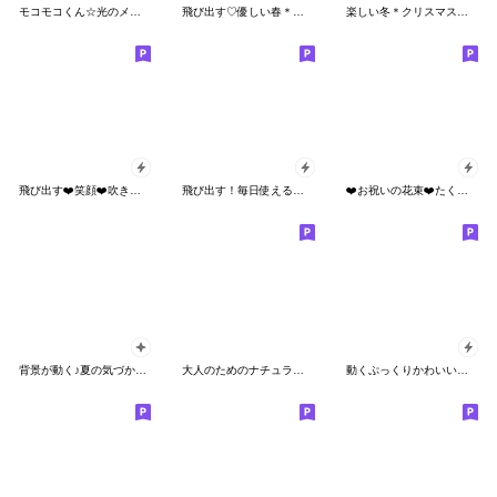
モコモコくん☆光のメッセージ☆飛び出す
飛び出す♡優しい春＊日常スタンプ♡
楽しい冬＊クリスマス＊お正月＊飛び出す
飛び出す❤️笑顔❤️吹き出し❤️
飛び出す！毎日使える大人可愛い豆しば
❤️お祝いの花束❤️たくさんのお祝い言葉
背景が動く♪夏の気づかい♡miniガール
大人のためのナチュラルな冬のでか文字2
動くぷっくりかわいい動物スタンプ