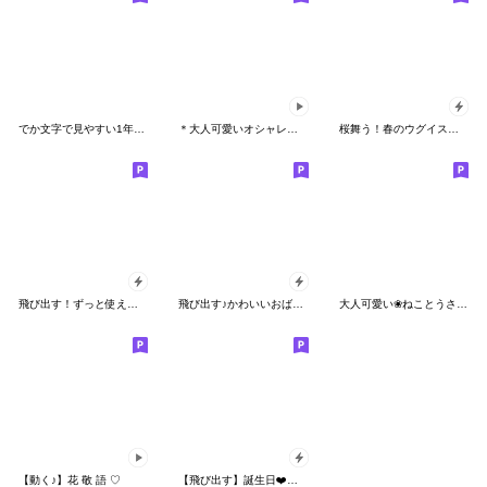
でか文字で見やすい1年中使えるはぴきゃと
＊大人可愛いオシャレな動く花スタンプ＊
桜舞う！春のウグイスとメジロ 丁寧な敬語
飛び出す！ずっと使える大人のでか文字敬語
飛び出す♪かわいいおばあちゃん
大人可愛い❀ねことうさぎの丁寧なスタンプ
【動く♪】花 敬 語 ♡
【飛び出す】誕生日❤️大人のお祝い