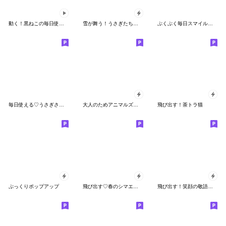
動く！黒ねこの毎日使える日常あいさつ
雪が舞う！うさぎたちの冬&クリスマス！
ぷくぷく毎日スマイル♡よく使う日常言葉
毎日使える♡うさぎさん【デカ文字】
大人のためアニマルズ飛び出す夏のでか文字
飛び出す！茶トラ猫
ぷっくりポップアップ
飛び出す♡春のシマエナガ
飛び出す！笑顔の敬語デカ文字