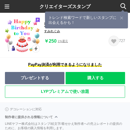
クリエイターズスタンプ
トレンド検索ワードで新しいスタンプに
出会えるかも！
飛び出す♪祝福の詰め合わせ
すみれぐみ
￥250
727
1%還元
PayPay決済が利用できるようになりました
プレゼントする
購入する
LYPプレミアムで使い放題
デコレーションに対応
制作者に提供される情報について
LINEヤフー株式会社はスタンプ/絵文字/着せかえ制作者への売上レポートの提供の
ために、お客様の購入情報を利用します。