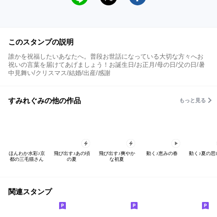
このスタンプの説明
誰かを祝福したいあなたへ。普段お世話になっている大切な方々へお
祝いの言葉を届けてあげましょう！お誕生日/お正月/母の日/父の日/暑
中見舞い/クリスマス/結婚/出産/感謝
すみれぐみの他の作品
もっと見る
ほんわか水彩♪京
飛び出す♪あの頃
飛び出す♪爽やか
動く♪恵みの春
動く♪夏の思
都の三毛猫さん
の夏
な初夏
関連スタンプ