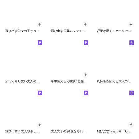
飛び出す♡女の子とぺんぺんの夏
飛び出す♡夏のシマエナガ
背景が動く！ケーキでハッピーバースデー
ぷっくり可愛い大人の日常敬語
年中使える♪お祝いと感謝のメッセージ
気持ちを伝える大人のオシャレなスタンプ
飛び出す！大人やさしい輝く言葉
大人女子の 綺麗な毎日スタンプ
飛びだす♡らぶりーらびっつ2