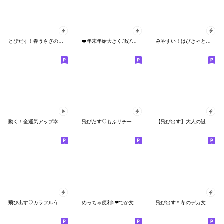
とびだす！春うさぎのハッピーイースター！
❤️年末年始大きく飛び出すキラキラなお花
みやすい！はぴきゃと大人のでか文字敬語
動く！全運気アップ幸運レインボーローズ
飛びだす♡もふリチーうさちゃん3
【飛び出す】大人の誕生日♡おしゃれ可愛い
飛び出す♡カラフルうさぎのほいっぷ
めっちゃ便利5❤でか文字・日常
飛び出す＊冬のデカ文字＊卯年 修正版