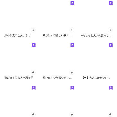
涼やか夏♡ごあいさつ
飛び出す♡優しい秋＊日常スタンプ
▸ちょっと大人のほっこりスタンプ・毎日編
飛び出す♡大人水彩女子
飛び出す♡年賀♡クリスマス♡挨拶
【冬】大人にかわいい♡水彩スタンプ