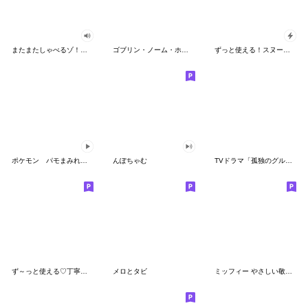
またまたしゃべるゾ！クレヨンしんちゃん
ゴブリン・ノーム・ホーン
ずっと使える！スヌーピーのグリーティング
ポケモン パモまみれスタンプ
んぽちゃむ
TVドラマ「孤独のグルメ」
ず～っと使える♡丁寧な敬語お辞儀スタンプ
メロとタビ
ミッフィー やさしい敬語スタンプ