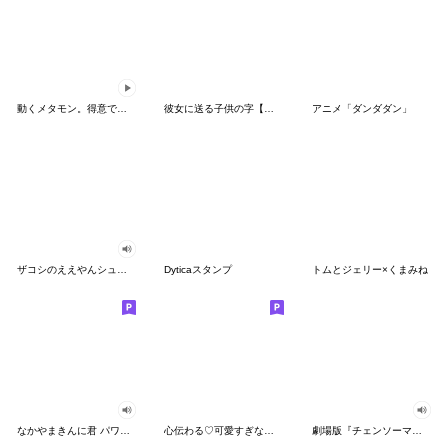
動くメタモン。得意でも苦手でもへんしん！
彼女に送る子供の字【カップル・彼氏】
アニメ「ダンダダン」
ザコシのええやんシューシュースタンプ
Dyticaスタンプ
トムとジェリー×くまみね
なかやまきんに君 パワー!!スタンプ
心伝わる♡可愛すぎない大人の長文スタンプ
劇場版『チェンソーマン レゼ篇』