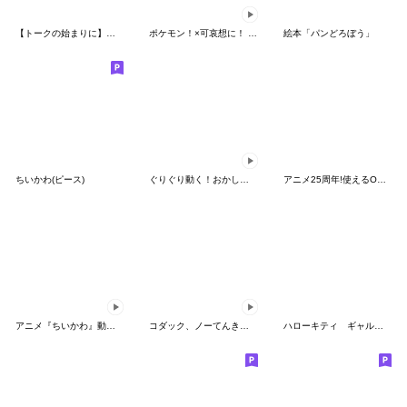
【トークの始まりに】ゆるカワ♪スヌーピー
ポケモン！×可哀想に！ ムチっとスタンプ
絵本「パンどろぼう」
ちいかわ(ピース)
ぐりぐり動く！おかしなポケモンスタンプ
アニメ25周年!使えるONE PIECEスタンプ
アニメ『ちいかわ』動くLINEスタンプ vol.2
コダック、ノーてんきに悩み中！
ハローキティ ギャルバイブス♡