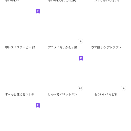
ちいかわ２
ちいかわ(ちいかわ多)
「ジブリがいっぱい」スタンプ
即レス！スヌーピー 好印象な長文スタンプ
アニメ『ちいかわ』動くLINEスタンプ vol.1
ウマ娘 シンデレラグレイ かんたんオグリ
ず～っと使える♡ナチュラルガール
しゃべるパペットスンスン（HAPPY）
「もういい！もどれ！ピカチュウ！」