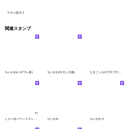
ケセン語ネコ
関連スタンプ
ちいかわ(ハチワレ多)
ちいかわ(モモンガ多)
たまごっちのプチプチおみせっち
しゃべるパペットスンスン
ちいかわ
ちいかわ３