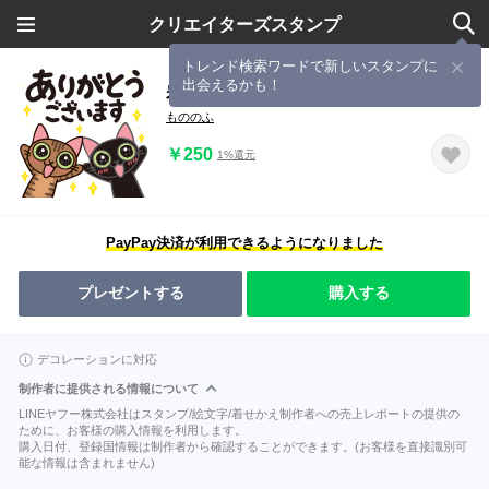
クリエイターズスタンプ
トレンド検索ワードで新しいスタンプに
出会えるかも！
岩手総業スタンプ
もののふ
￥250
1%還元
PayPay決済が利用できるようになりました
プレゼントする
購入する
デコレーションに対応
制作者に提供される情報について
LINEヤフー株式会社はスタンプ/絵文字/着せかえ制作者への売上レポートの提供の
ために、お客様の購入情報を利用します。
購入日付、登録国情報は制作者から確認することができます。(お客様を直接識別可
能な情報は含まれません)