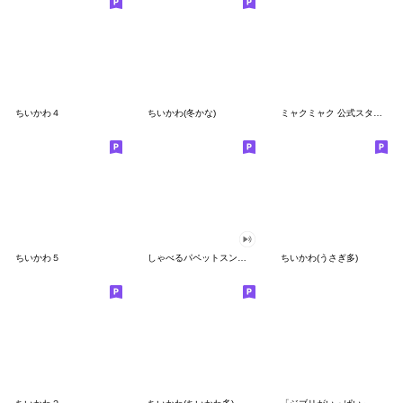
ちいかわ４
ちいかわ(冬かな)
ミャクミャク 公式スタンプ第２弾
ちいかわ５
しゃべるパペットスンスン（GOOD）
ちいかわ(うさぎ多)